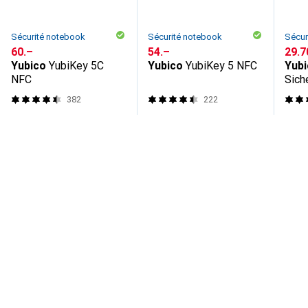
Sécurité notebook
Sécurité notebook
Sécur
CHF
60.–
CHF
54.–
CHF
29.7
Yubico
YubiKey 5C
Yubico
YubiKey 5 NFC
Yub
NFC
Sich
382
222