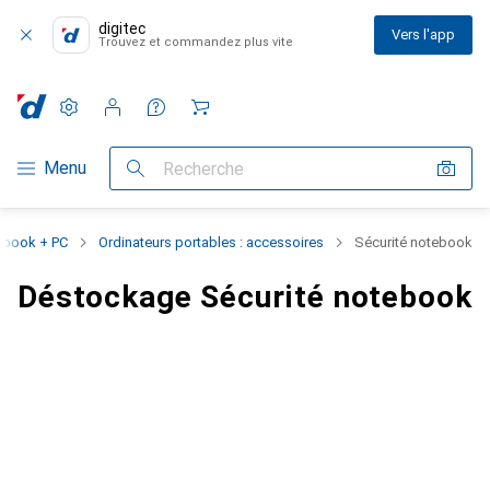
digitec
Vers l'app
Trouvez et commandez plus vite
Paramètres
Compte client
Listes de comparaison
Listes d'envies
Panier
Navigation par catégorie
Menu
Recherche
ebook + PC
Ordinateurs portables : accessoires
Sécurité notebook
Déstockage Sécurité notebook