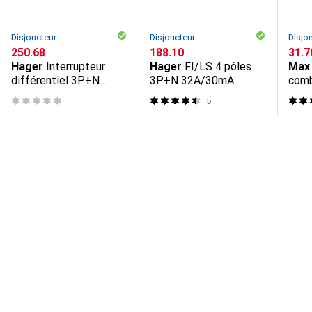
Disjoncteur
Disjoncteur
Disjo
CHF
250.68
CHF
188.10
CHF
31.7
Hager
Interrupteur
Hager
FI/LS 4 pôles
Max 
différentiel 3P+N
3P+N 32A/30mA
com
63A/30mA
5