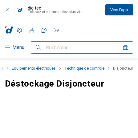
digitec
Vers l'app
Trouvez et commandez plus vite
Paramètres
Compte client
Listes de comparaison
Listes d'envies
Panier
Navigation par catégorie
Menu
Recherche
ge
Équipements électriques
Technique de contrôle
Disjoncteur
Déstockage Disjoncteur