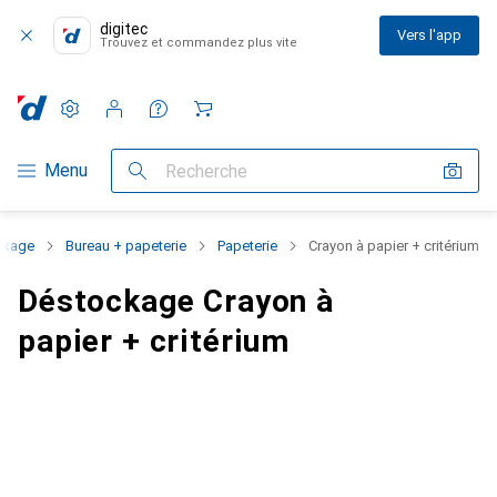
digitec
Vers l'app
Trouvez et commandez plus vite
Paramètres
Compte client
Listes de comparaison
Listes d'envies
Panier
Navigation par catégorie
Menu
Recherche
ckage
Bureau + papeterie
Papeterie
Crayon à papier + critérium
Déstockage Crayon à
papier + critérium