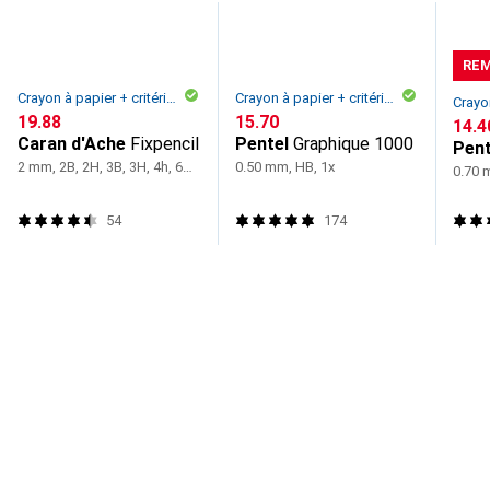
REM
Crayon à papier + critérium
Crayon à papier + critérium
CHF
19.88
CHF
15.70
CHF
14.4
Caran d'Ache
Fixpencil
Pentel
Graphique 1000
Pent
2 mm, 2B, 2H, 3B, 3H, 4h, 6B, B, F, H, HB, 1x
0.50 mm, HB, 1x
0.70 
54
174