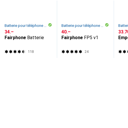
Batterie pour téléphone portable
Batterie pour téléphone portable
CHF
34.–
CHF
40.–
CHF
33.7
Fairphone
Batterie
Fairphone
FP5 v1
Emp
118
24