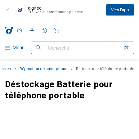
digitec
Vers l'app
Trouvez et commandez plus vite
Paramètres
Compte client
Listes de comparaison
Listes d'envies
Panier
Navigation par catégorie
Menu
Recherche
soires
Réparation de smartphone
Batterie pour téléphone portable
Déstockage Batterie pour
téléphone portable