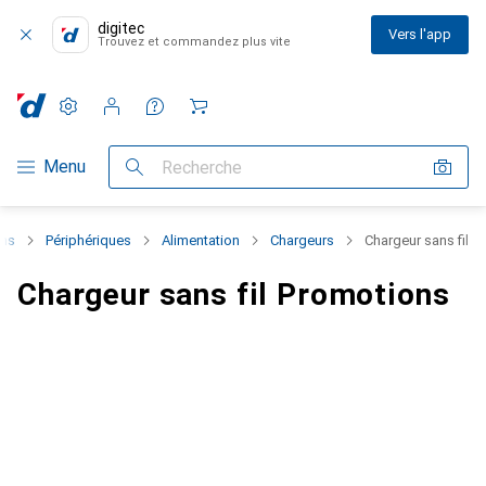
digitec
Vers l'app
Trouvez et commandez plus vite
Paramètres
Compte client
Listes de comparaison
Listes d'envies
Panier
Navigation par catégorie
Menu
Recherche
ons
Périphériques
Alimentation
Chargeurs
Chargeur sans fil
Chargeur sans fil Promotions