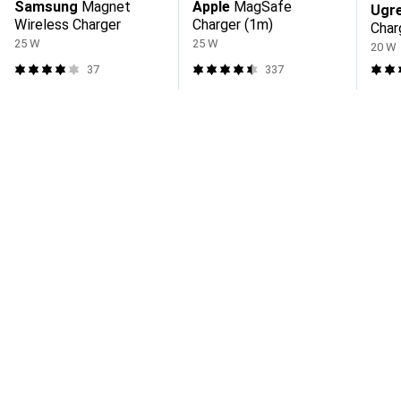
Samsung
Magnet
Apple
MagSafe
Ugr
Wireless Charger
Charger (1m)
Char
25 W
25 W
20 W
37
337