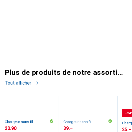
Plus de produits de notre assortiment
Tout afficher
−24
Chargeur sans fil
Chargeur sans fil
Charg
CHF
20.90
CHF
39.–
CHF
25.–