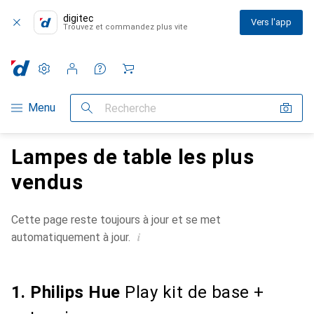
digitec
Vers l'app
Trouvez et commandez plus vite
Paramètres
Compte client
Listes de comparaison
Listes d'envies
Panier
Navigation par catégorie
Menu
Recherche
Lampes de table les plus
vendus
Cette page reste toujours à jour et se met
i
automatiquement à jour.
1. Philips Hue
Play kit de base +