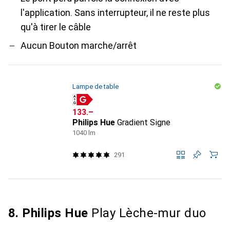
l'application. Sans interrupteur, il ne reste plus
qu'à tirer le câble
Aucun Bouton marche/arrêt
Lampe de table
CHF
133.–
Philips Hue
Gradient Signe
1040 lm
291
8. Philips Hue
Play Lèche-mur duo