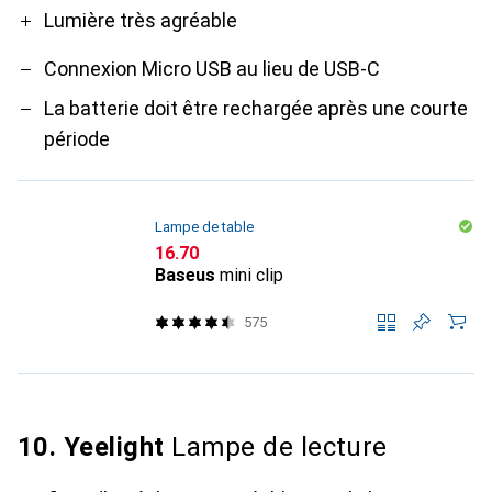
Lumière très agréable
Connexion Micro USB au lieu de USB-C
La batterie doit être rechargée après une courte
période
Lampe de table
CHF
16.70
Baseus
mini clip
575
10. Yeelight
Lampe de lecture