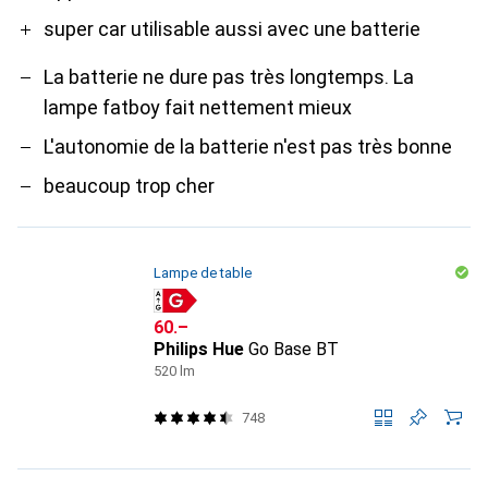
super car utilisable aussi avec une batterie
La batterie ne dure pas très longtemps. La
lampe fatboy fait nettement mieux
L'autonomie de la batterie n'est pas très bonne
beaucoup trop cher
Lampe de table
CHF
60.–
Philips Hue
Go Base BT
520 lm
748