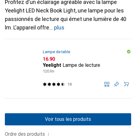
Profitez d'un éclairage agréable avec la lampe
Yeelight LED Neck Book Light, une lampe pour les
passionnés de lecture qui émet une lumière de 40
lm. L'appareil offre
plus
Lampe de table
CHF
16.90
Yeelight
Lampe de lecture
120 lm
18
Voir tous les produits
i
Ordre des produits