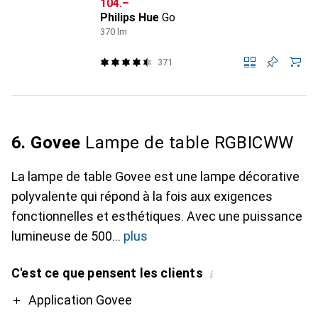
CHF
104.–
Philips Hue
Go
370 lm
371
6. Govee
Lampe de table RGBICWW
La lampe de table Govee est une lampe décorative
polyvalente qui répond à la fois aux exigences
fonctionnelles et esthétiques. Avec une puissance
lumineuse de 500
plus
C'est ce que pensent les clients
i
Pro
Contre
Application Govee