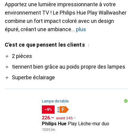
Apportez une lumière impressionnante à votre
environnement TV ! Le Philips Hue Play Wallwasher
combine un fort impact coloré avec un design
épuré, créant une ambiance
plus
C'est ce que pensent les clients
i
Pro
2 pièces
tiennent bien grâce au poids propre des lampes
Superbe éclairage
Lampe de table
−8%
CHF
CHF
226.–
avant
245.–
Philips Hue
Play Lèche-mur duo
1035 lm