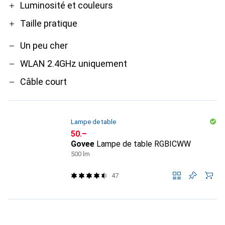
Luminosité et couleurs
Taille pratique
Un peu cher
WLAN 2.4GHz uniquement
Câble court
Lampe de table
CHF
50.–
Govee
Lampe de table RGBICWW
500 lm
47