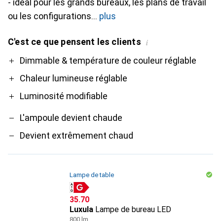
- idéal pour les grands bureaux, les plans de travail
ou les configurations
plus
C'est ce que pensent les clients
i
Pro
Contre
Dimmable & température de couleur réglable
Chaleur lumineuse réglable
Luminosité modifiable
L'ampoule devient chaude
Devient extrêmement chaud
Lampe de table
CHF
35.70
Luxula
Lampe de bureau LED
800 lm