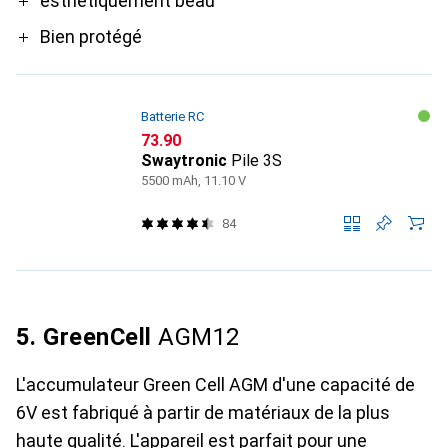
esthétiquement beau
Bien protégé
Batterie RC
CHF
73.90
Swaytronic
Pile 3S
5500 mAh, 11.10 V
84
5. GreenCell
AGM12
L'accumulateur Green Cell AGM d'une capacité de
6V est fabriqué à partir de matériaux de la plus
haute qualité. L'appareil est parfait pour une