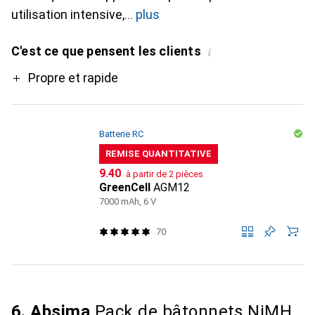
utilisation intensive,
plus
C'est ce que pensent les clients
i
Pro
Propre et rapide
Batterie RC
REMISE QUANTITATIVE
CHF
9.40
à partir de 2 pièces
GreenCell
AGM12
7000 mAh, 6 V
70
6. Absima
Pack de bâtonnets NiMH