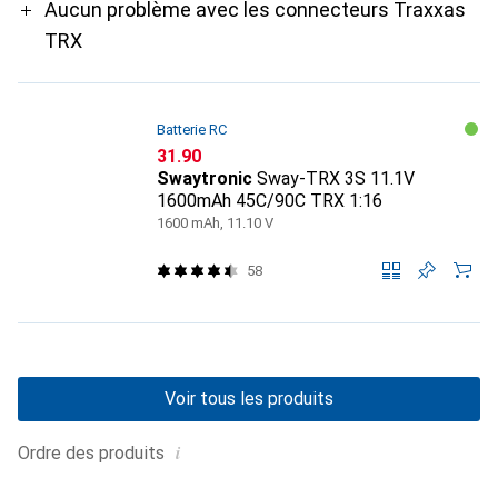
Aucun problème avec les connecteurs Traxxas
TRX
Batterie RC
CHF
31.90
Swaytronic
Sway-TRX 3S 11.1V
1600mAh 45C/90C TRX 1:16
1600 mAh, 11.10 V
58
Voir tous les produits
i
Ordre des produits