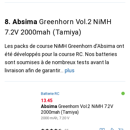
8. Absima
Greenhorn Vol.2 NiMH
7.2V 2000mah (Tamiya)
Les packs de course NiMH Greenhorn d'Absima ont
été développés pour la course RC. Nos batteries
sont soumises à de nombreux tests avant la
livraison afin de garantir
plus
Batterie RC
CHF
13.45
Absima
Greenhorn Vol.2 NiMH 7.2V
2000mah (Tamiya)
2000 mAh, 7.20 V