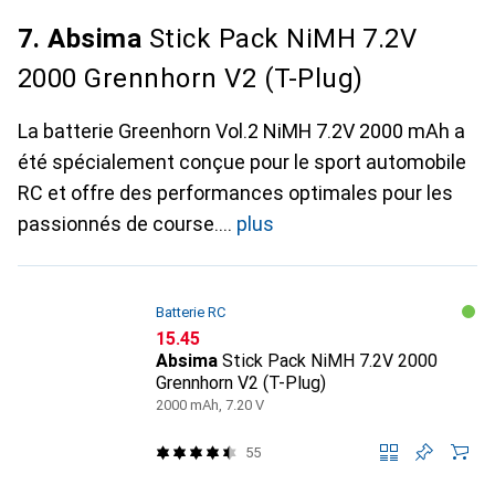
7. Absima
Stick Pack NiMH 7.2V
2000 Grennhorn V2 (T-Plug)
La batterie Greenhorn Vol.2 NiMH 7.2V 2000 mAh a
été spécialement conçue pour le sport automobile
RC et offre des performances optimales pour les
passionnés de course.
plus
Batterie RC
CHF
15.45
Absima
Stick Pack NiMH 7.2V 2000
Grennhorn V2 (T-Plug)
2000 mAh, 7.20 V
55