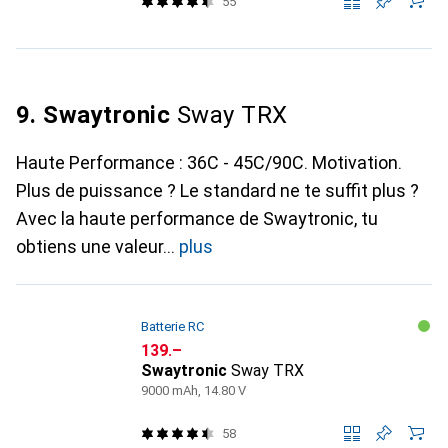
55
9. Swaytronic
Sway TRX
Haute Performance : 36C - 45C/90C. Motivation.
Plus de puissance ? Le standard ne te suffit plus ?
Avec la haute performance de Swaytronic, tu
obtiens une valeur
plus
Batterie RC
CHF
139.–
Swaytronic
Sway TRX
9000 mAh, 14.80 V
58