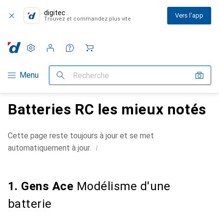
digitec
Vers l'app
Trouvez et commandez plus vite
Paramètres
Compte client
Listes de comparaison
Listes d'envies
Panier
Navigation par catégorie
Menu
Recherche
Batteries RC les mieux notés
Cette page reste toujours à jour et se met
i
automatiquement à jour.
1. Gens Ace
Modélisme d'une
batterie