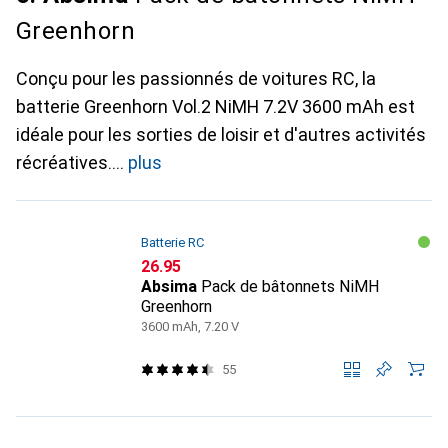
Greenhorn
Conçu pour les passionnés de voitures RC, la
batterie Greenhorn Vol.2 NiMH 7.2V 3600 mAh est
idéale pour les sorties de loisir et d'autres activités
récréatives.
plus
Batterie RC
CHF
26.95
Absima
Pack de bâtonnets NiMH
Greenhorn
3600 mAh, 7.20 V
55