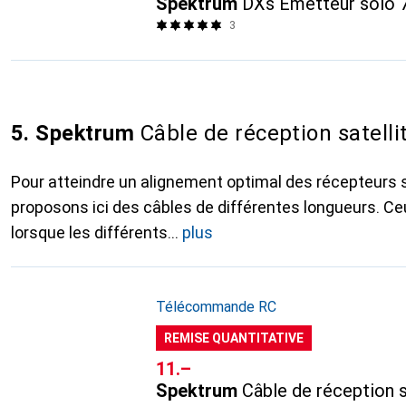
Spektrum
DXs Émetteur solo 
3
5. Spektrum
Câble de réception satelli
Pour atteindre un alignement optimal des récepteurs s
proposons ici des câbles de différentes longueurs. C
lorsque les différents
plus
Télécommande RC
REMISE QUANTITATIVE
CHF
11.–
Spektrum
Câble de réception s