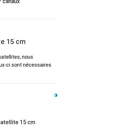
7 canaux
te 15 cm
atellites, nous
eux-ci sont nécessaires
atellite 15 cm