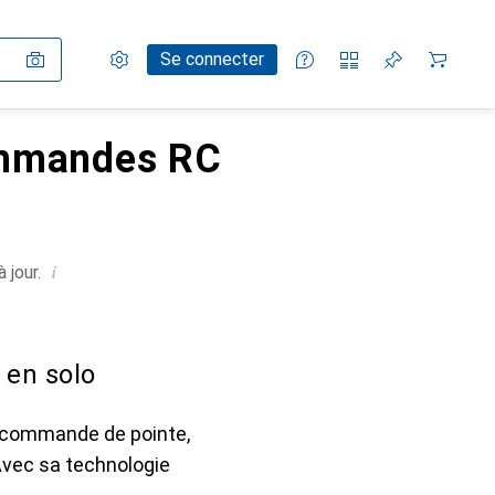
Paramètres
Compte client
Listes de comparaison
Listes d'envies
Panier
Se connecter
ommandes RC
i
 jour.
en solo
écommande de pointe,
Avec sa technologie