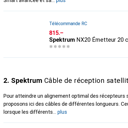
Smart avancée et sa
plus
Télécommande RC
CHF
815.–
Spektrum
NX20 Émetteur 20 c
2. Spektrum
Câble de réception satelli
Pour atteindre un alignement optimal des récepteurs s
proposons ici des câbles de différentes longueurs. C
lorsque les différents
plus