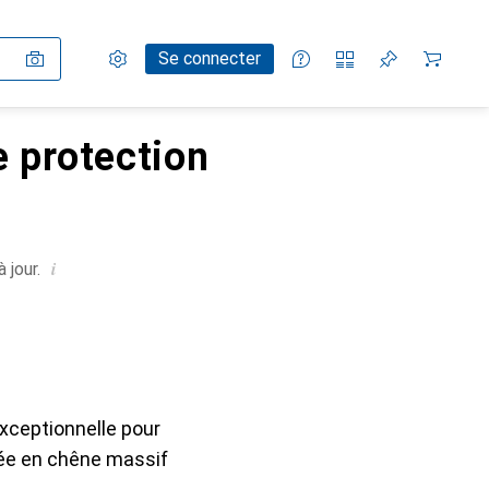
Paramètres
Compte client
Listes de comparaison
Listes d'envies
Panier
Se connecter
e protection
i
 jour.
exceptionnelle pour
quée en chêne massif