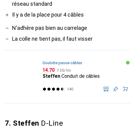
réseau standard
Il y a de la place pour 4 câbles
N'adhère pas bien au carrelage
La colle ne tient pas, il faut visser
Goulotte passe-câbles
CHF
CHF
14.70
7.35
/
1m
Steffen
Conduit de câbles
140
7. Steffen
D-Line