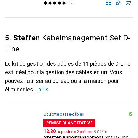
32
5. Steffen
Kabelmanagement Set D-
Line
Le kit de gestion des câbles de 11 pièces de D-Line
est idéal pour la gestion des câbles en un. Vous
pouvez l'utiliser au bureau ou à la maison pour
éliminer les
plus
Goulotte passe-câbles
REMISE QUANTITATIVE
CHF
CHF
12.30
à partir de 2 pièces
9.84
/
1m
Steffen
Kabelmanagement Set D-Line