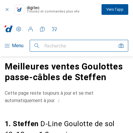
digitec
Vers l'app
Trouvez et commandez plus vite
Paramètres
Compte client
Listes de comparaison
Listes d'envies
Panier
Navigation par catégorie
Menu
Recherche
Meilleures ventes Goulottes
passe-câbles de Steffen
Cette page reste toujours à jour et se met
i
automatiquement à jour.
1. Steffen
D-Line Goulotte de sol