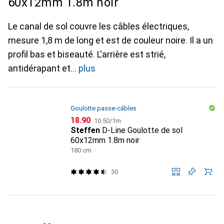
60x12mm 1.8m noir
Le canal de sol couvre les câbles électriques,
mesure 1,8 m de long et est de couleur noire. Il a un
profil bas et biseauté. L'arrière est strié,
antidérapant et
plus
Goulotte passe-câbles
CHF
CHF
18.90
10.50
/
1m
Steffen
D-Line Goulotte de sol
60x12mm 1.8m noir
180 cm
30