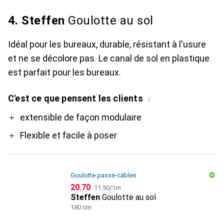
4. Steffen
Goulotte au sol
Idéal pour les bureaux, durable, résistant à l'usure
et ne se décolore pas. Le canal de sol en plastique
est parfait pour les bureaux.
C'est ce que pensent les clients
i
Pro
extensible de façon modulaire
Flexible et facile à poser
Goulotte passe-câbles
CHF
CHF
20.70
11.50
/
1m
Steffen
Goulotte au sol
180 cm