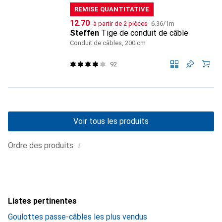
REMISE QUANTITATIVE
CHF
CHF
12.70
à partir de 2 pièces
6.36
/
1m
Steffen
Tige de conduit de câble
Conduit de câbles, 200 cm
92
Voir tous les produits
i
Ordre des produits
Listes pertinentes
Goulottes passe-câbles les plus vendus