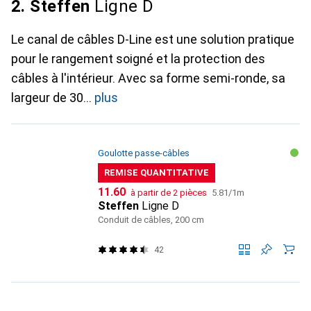
2. Steffen
Ligne D
Le canal de câbles D-Line est une solution pratique
pour le rangement soigné et la protection des
câbles à l'intérieur. Avec sa forme semi-ronde, sa
largeur de 30
plus
Goulotte passe-câbles
REMISE QUANTITATIVE
CHF
CHF
11.60
à partir de 2 pièces
5.81
/
1m
Steffen
Ligne D
Conduit de câbles, 200 cm
42