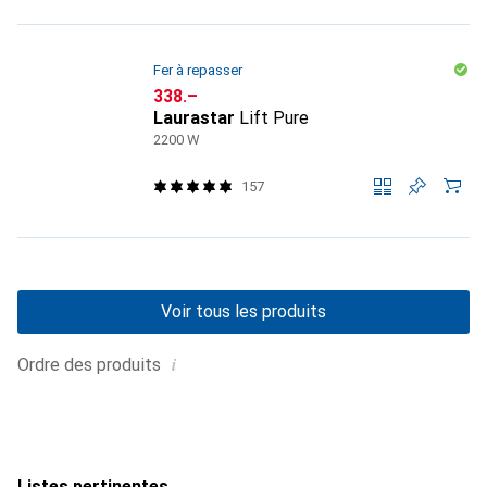
Fer à repasser
CHF
338.–
Laurastar
Lift Pure
2200 W
157
Voir tous les produits
i
Ordre des produits
Listes pertinentes