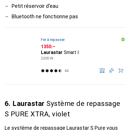
Petit réservoir d'eau
Bluetooth ne fonctionne pas
Fer à repasser
CHF
1350.–
Laurastar
Smart I
2200 W
44
6. Laurastar
Système de repassage
S PURE XTRA, violet
Le système de repassage Laurastar S Pure vous