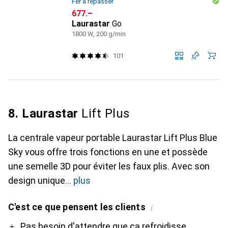
Fer à repasser
CHF
677.–
Laurastar
Go
1800 W, 200 g/min
101
8. Laurastar
Lift Plus
La centrale vapeur portable Laurastar Lift Plus Blue
Sky vous offre trois fonctions en une et possède
une semelle 3D pour éviter les faux plis. Avec son
design unique
plus
C'est ce que pensent les clients
i
Pro
Pas besoin d'attendre que ça refroidisse