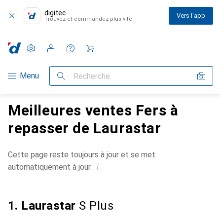
digitec
Vers l'app
Trouvez et commandez plus vite
Paramètres
Compte client
Listes de comparaison
Listes d'envies
Panier
Navigation par catégorie
Menu
Recherche
Meilleures ventes Fers à
repasser de Laurastar
Cette page reste toujours à jour et se met
i
automatiquement à jour.
1. Laurastar
S Plus