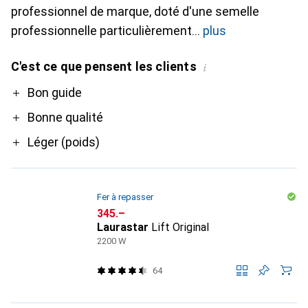
professionnel de marque, doté d'une semelle
professionnelle particulièrement
plus
C'est ce que pensent les clients
i
Pro
Bon guide
Bonne qualité
Léger (poids)
Fer à repasser
CHF
345.–
Laurastar
Lift Original
2200 W
64