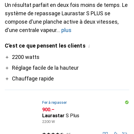
Un résultat parfait en deux fois moins de temps. Le
système de repassage Laurastar S PLUS se
compose d'une planche active à deux vitesses,
d'une centrale vapeur
plus
C'est ce que pensent les clients
i
Pro
2200 watts
Réglage facile de la hauteur
Chauffage rapide
Fer à repasser
CHF
900.–
Laurastar
S Plus
2200 W