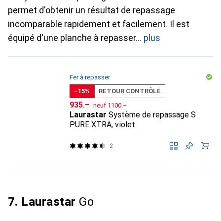
permet d'obtenir un résultat de repassage
incomparable rapidement et facilement. Il est
équipé d'une planche à repasser
plus
Fer à repasser
−15%
RETOUR CONTRÔLÉ
CHF
CHF
935.–
neuf
1100.–
Laurastar
Système de repassage S
PURE XTRA, violet
2
7. Laurastar
Go