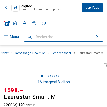
digitec
Vers l'app
Trouvez et commandez plus vite
Paramètres
Compte client
Listes de comparaison
Listes d'envies
Panier
Navigation par catégorie
Menu
Recherche
abitat
Repassage + couture
Fer à repasser
Laurastar Smart M
16 images
6 Vidéos
CHF
1598.–
Laurastar
Smart M
2200 W, 170 g/min