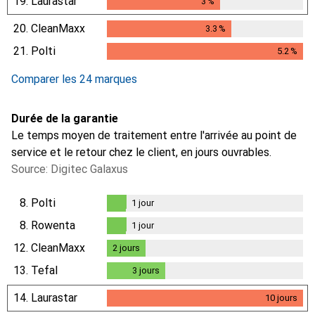
19.
Laurastar
3
%
3
%
20.
CleanMaxx
3.3
%
3.3
%
21.
Polti
5.2
%
5.2
%
Comparer les 24 marques
Durée de la garantie
Le temps moyen de traitement entre l'arrivée au point de
service et le retour chez le client, en jours ouvrables.
Source: Digitec Galaxus
8.
Polti
1
jour
1
jour
8.
Rowenta
1
jour
1
jour
12.
CleanMaxx
2
jours
2
jours
13.
Tefal
3
jours
3
jours
14.
Laurastar
10
jours
10
jours