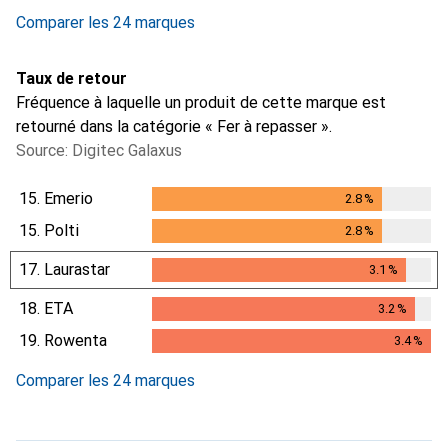
Comparer les 24 marques
Taux de retour
Fréquence à laquelle un produit de cette marque est
retourné dans la catégorie « Fer à repasser ».
Source: Digitec Galaxus
15.
Emerio
2.8
%
2.8
%
15.
Polti
2.8
%
2.8
%
17.
Laurastar
3.1
%
3.1
%
18.
ETA
3.2
%
3.2
%
19.
Rowenta
3.4
%
3.4
%
Comparer les 24 marques