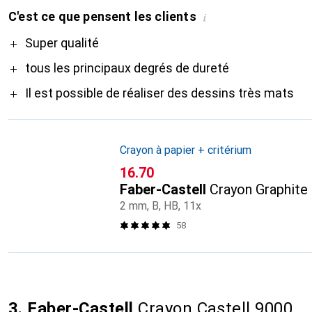
C'est ce que pensent les clients
i
Pro
Super qualité
tous les principaux degrés de dureté
Il est possible de réaliser des dessins très mats
Crayon à papier + critérium
CHF
16.70
Faber-Castell
Crayon Graphite 
2 mm, B, HB, 11x
58
3. Faber-Castell
Crayon Castell 9000