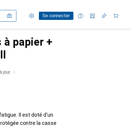
Paramètres
Compte client
Listes de comparaison
Listes d'envies
Panier
Se connecter
 à papier +
ll
i
 jour.
atigue. Il est doté d'un
protégée contre la casse