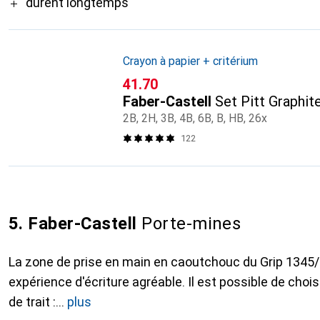
durent longtemps
Crayon à papier + critérium
CHF
41.70
Faber-Castell
Set Pitt Graphit
2B, 2H, 3B, 4B, 6B, B, HB, 26x
122
5. Faber-Castell
Porte-mines
La zone de prise en main en caoutchouc du Grip 1345/
expérience d'écriture agréable. Il est possible de choi
de trait :
plus