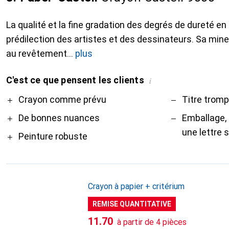
La qualité et la fine gradation des degrés de dureté en o
prédilection des artistes et des dessinateurs. Sa min
au revêtement
plus
C'est ce que pensent les clients
i
Pro
Contre
Crayon comme prévu
Titre trom
De bonnes nuances
Emballage,
une lettre s
Peinture robuste
Crayon à papier + critérium
REMISE QUANTITATIVE
CHF
11.70
à partir de 4 pièces