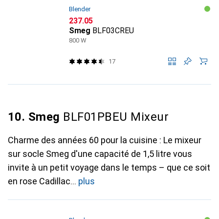
Blender
CHF
237.05
Smeg
BLF03CREU
800 W
17
10. Smeg
BLF01PBEU Mixeur
Charme des années 60 pour la cuisine : Le mixeur
sur socle Smeg d'une capacité de 1,5 litre vous
invite à un petit voyage dans le temps – que ce soit
en rose Cadillac
plus