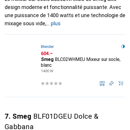
design moderne et fonctionnalité puissante. Avec
une puissance de 1400 watts et une technologie de
mixage sous vide,
plus
Blender
CHF
604.–
Smeg
BLC02WHMEU Mixeur sur socle,
blanc
1400 W
7. Smeg
BLF01DGEU Dolce &
Gabbana