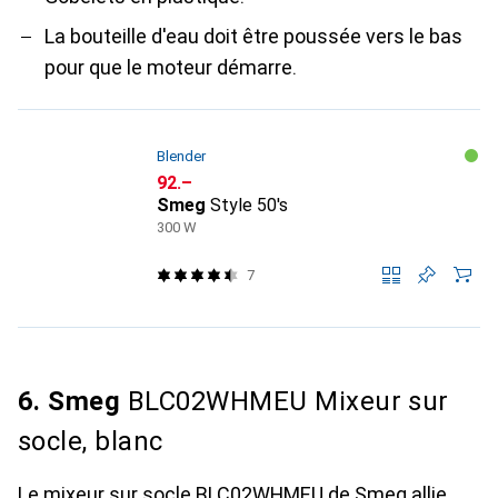
La bouteille d'eau doit être poussée vers le bas
pour que le moteur démarre.
Blender
CHF
92.–
Smeg
Style 50's
300 W
7
6. Smeg
BLC02WHMEU Mixeur sur
socle, blanc
Le mixeur sur socle BLC02WHMEU de Smeg allie