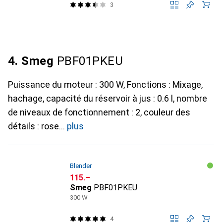
3
4. Smeg
PBF01PKEU
Puissance du moteur : 300 W, Fonctions : Mixage,
hachage, capacité du réservoir à jus : 0.6 l, nombre
de niveaux de fonctionnement : 2, couleur des
détails : rose
plus
Blender
CHF
115.–
Smeg
PBF01PKEU
300 W
4