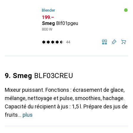
Blender
CHF
199.–
Smeg
Blf01pgeu
800 W
44
9. Smeg
BLF03CREU
Mixeur puissant. Fonctions : écrasement de glace,
mélange, nettoyage et pulse, smoothies, hachage.
Capacité du récipient à jus : 1,5 l. Prépare des jus de
fruits
plus