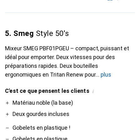
5. Smeg
Style 50's
Mixeur SMEG PBF01PGEU – compact, puissant et
idéal pour emporter. Deux vitesses pour des
préparations rapides. Deux bouteilles
ergonomiques en Tritan Renew pour
plus
C'est ce que pensent les clients
i
Pro
Contre
Matériau noble (la base)
Deux gourdes incluses
Gobelets en plastique !
Gobelets en plastique.