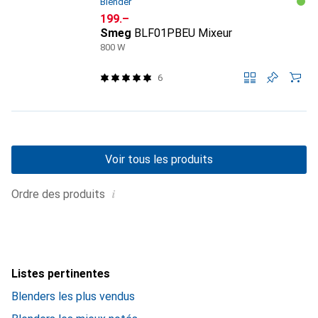
Blender
CHF
199.–
Smeg
BLF01PBEU Mixeur
800 W
6
Voir tous les produits
i
Ordre des produits
Listes pertinentes
Blenders les plus vendus