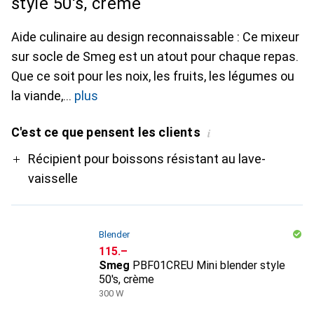
style 50's, crème
Aide culinaire au design reconnaissable : Ce mixeur
sur socle de Smeg est un atout pour chaque repas.
Que ce soit pour les noix, les fruits, les légumes ou
la viande,
plus
C'est ce que pensent les clients
i
Pro
Récipient pour boissons résistant au lave-
vaisselle
Blender
CHF
115.–
Smeg
PBF01CREU Mini blender style
50's, crème
300 W