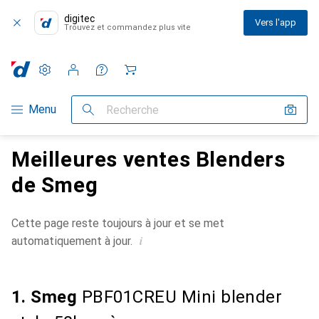
digitec
Vers l'app
Trouvez et commandez plus vite
Paramètres
Compte client
Listes de comparaison
Listes d'envies
Panier
Navigation par catégorie
Menu
Recherche
Meilleures ventes Blenders
de Smeg
Cette page reste toujours à jour et se met
i
automatiquement à jour.
1. Smeg
PBF01CREU Mini blender