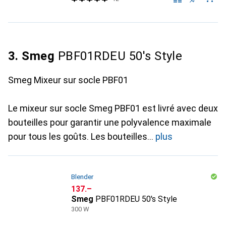
3. Smeg
PBF01RDEU 50's Style
Smeg Mixeur sur socle PBF01
Le mixeur sur socle Smeg PBF01 est livré avec deux
bouteilles pour garantir une polyvalence maximale
pour tous les goûts. Les bouteilles
plus
Blender
CHF
137.–
Smeg
PBF01RDEU 50's Style
300 W