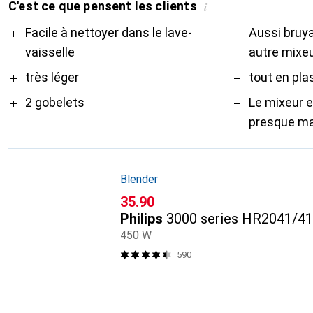
C'est ce que pensent les clients
i
Pro
Contre
Facile à nettoyer dans le lave-
Aussi bruya
vaisselle
autre mixe
très léger
tout en pla
2 gobelets
Le mixeur e
presque mal
Blender
CHF
35.90
Philips
3000 series HR2041/41
450 W
590