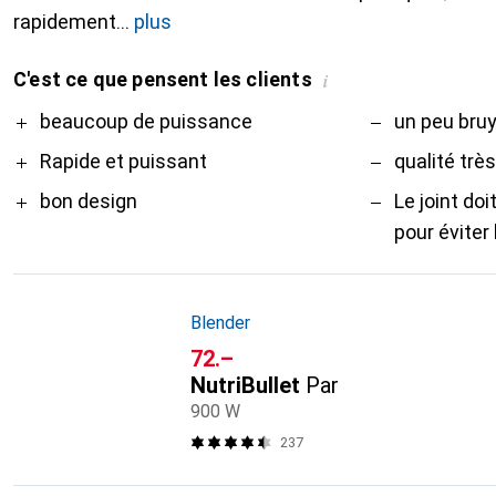
rapidement
plus
C'est ce que pensent les clients
i
Pro
Contre
beaucoup de puissance
un peu bru
Rapide et puissant
qualité trè
bon design
Le joint doi
pour éviter
Blender
CHF
72.–
NutriBullet
Par
900 W
237