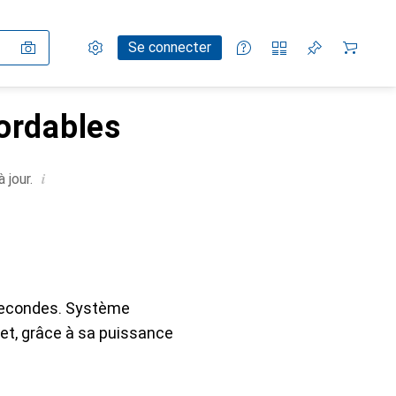
Paramètres
Compte client
Listes de comparaison
Listes d'envies
Panier
Se connecter
ordables
i
 jour.
secondes. Système
n et, grâce à sa puissance