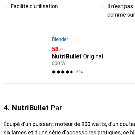
Facilité d'utilisation
Il n'est pa
comme sur 
Blender
CHF
58.–
NutriBullet
Original
600 W
634
4. NutriBullet
Par
Équipé d'un puissant moteur de 900 watts, d'un coutea
six lames et d'une série d'accessoires pratiques, ce 