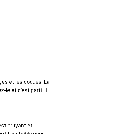
ges et les coques. La
le et c'est parti. Il
st bruyant et
t trop faible pour