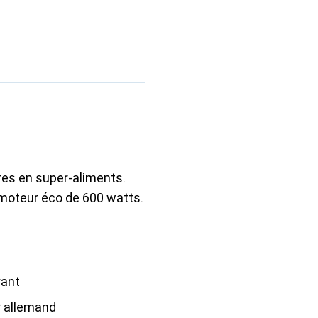
res en super-aliments.
 moteur éco de 600 watts.
yant
 allemand