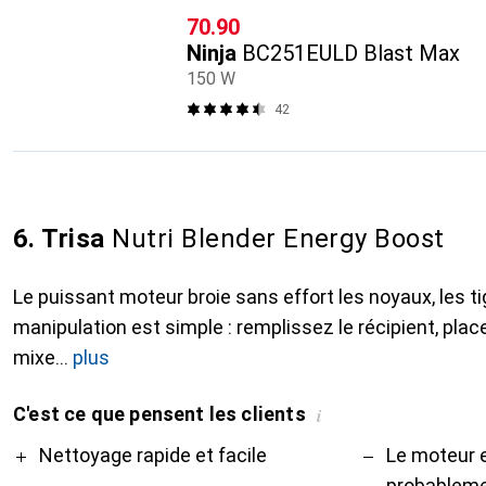
CHF
70.90
Ninja
BC251EULD Blast Max
150 W
42
6. Trisa
Nutri Blender Energy Boost
Le puissant moteur broie sans effort les noyaux, les ti
manipulation est simple : remplissez le récipient, placez-
mixe
plus
C'est ce que pensent les clients
i
Pro
Contre
Nettoyage rapide et facile
Le moteur e
probablemen