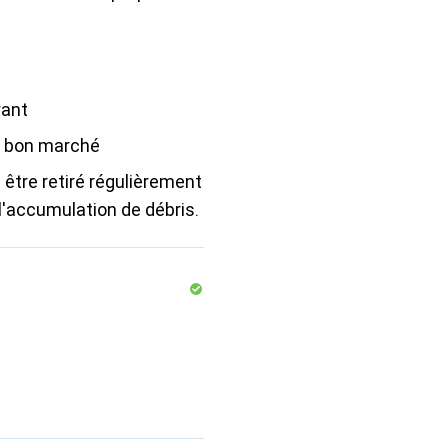
yant
s bon marché
t être retiré régulièrement
 l'accumulation de débris.