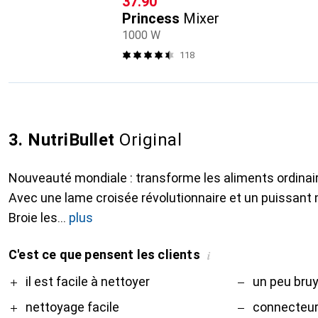
CHF
37.90
Princess
Mixer
1000 W
118
3. NutriBullet
Original
Nouveauté mondiale : transforme les aliments ordinai
Avec une lame croisée révolutionnaire et un puissant
Broie les
plus
C'est ce que pensent les clients
i
Pro
Contre
il est facile à nettoyer
un peu bru
nettoyage facile
connecteur