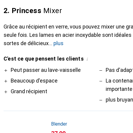
2. Princess
Mixer
Grâce au récipient en verre, vous pouvez mixer une gr
seule fois. Les lames en acier inoxydable sont idéales
sortes de délicieux
plus
C'est ce que pensent les clients
i
Pro
Contre
Peut passer au lave-vaisselle
Pas d'adap
Beaucoup d'espace
La contenan
importante
Grand récipient
plus bruya
Blender