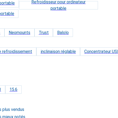
Refroidisseur pour ordinateur
portable
portable
portable
h
Neomounts
Trust
Balolo
e refroidissement
inclinaison réglable
Concentrateur US
3
15.6
s plus vendus
s mieux notés