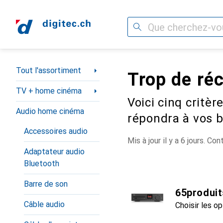
Recherche
Navigation par catégorie
Tout l'assortiment
Trop de ré
TV + home cinéma
Voici cinq critè
Audio home cinéma
répondra à vos b
Accessoires audio
Mis à jour il y a 6 jours. 
Adaptateur audio
Bluetooth
Barre de son
6
5
produit
Câble audio
Choisir les o