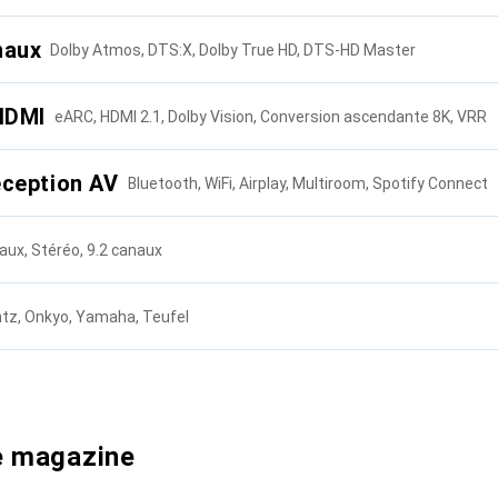
naux
Dolby Atmos, DTS:X, Dolby True HD, DTS-HD Master
HDMI
eARC, HDMI 2.1, Dolby Vision, Conversion ascendante 8K, VRR
éception AV
Bluetooth, WiFi, Airplay, Multiroom, Spotify Connect
aux, Stéréo, 9.2 canaux
DTS:X
tz, Onkyo, Yamaha, Teufel
i
Prix habituel
HDMI 2.1
640.–
à
1300.–
ion sonore tridimensionnelle,
Offre une perso
i
Prix habituel
sion verticale au son.
régler les élé
700.–
à
1300.–
re magazine
WiFi
ence d'écoute en créant un
Idéal pour ceux
sion de l'audio haute résolution via
Prise en charge
ore enveloppant et réaliste, idéal
immersive avec 
a qualité sonore.
rafraîchissemen