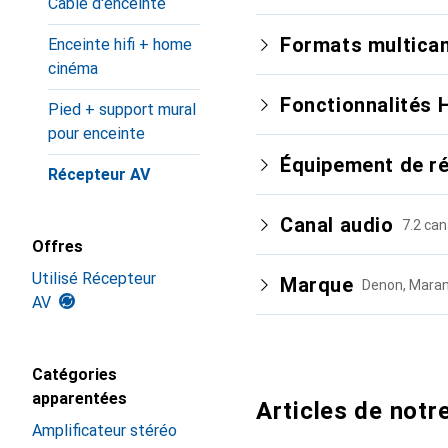
Câble d'enceinte
Formats multica
Enceinte hifi + home
cinéma
Fonctionnalités 
Pied + support mural
pour enceinte
Équipement de r
Récepteur AV
Canal audio
7.2 can
Offres
Dolby Atmos
Utilisé Récepteur
Marque
Denon, Maran
AV
i
Prix habituel
eARC
700.–
à
1300.–
Permet une diffus
i
Prix habituel
Catégories
ajoutant une dimen
500.–
à
780.–
apparentées
Articles de not
Bluetooth
Améliore l'expéri
Permet la transmis
Amplificateur stéréo
environnement son
HDMI, améliorant l