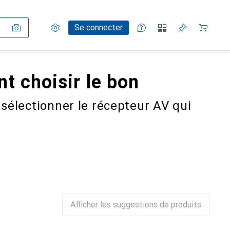
Paramètres
Compte client
Listes de comparaison
Listes d'envies
Panier
Se connecter
t choisir le bon
 sélectionner le récepteur AV qui
Afficher les suggestions de produits