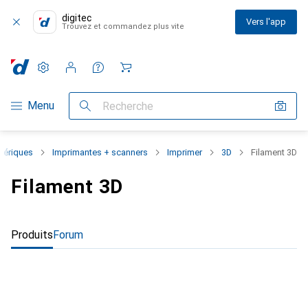
digitec
Vers l'app
Trouvez et commandez plus vite
Paramètres
Compte client
Listes de comparaison
Listes d'envies
Panier
Navigation par catégorie
Menu
Recherche
hériques
Imprimantes + scanners
Imprimer
3D
Filament 3D
Filament 3D
Produits
Forum