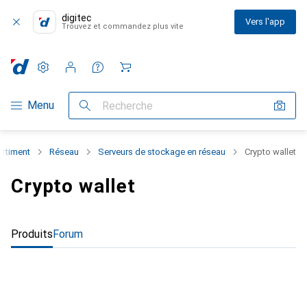
digitec
Vers l'app
Trouvez et commandez plus vite
Paramètres
Compte client
Listes de comparaison
Listes d'envies
Panier
Navigation par catégorie
Menu
Recherche
ortiment
Réseau
Serveurs de stockage en réseau
Crypto wallet
Crypto wallet
Produits
Forum