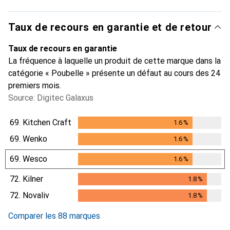
Taux de recours en garantie et de retour
Taux de recours en garantie
La fréquence à laquelle un produit de cette marque dans la
catégorie « Poubelle » présente un défaut au cours des 24
premiers mois.
Source: Digitec Galaxus
69.
Kitchen Craft
1.6
%
1.6
%
69.
Wenko
1.6
%
1.6
%
69.
Wesco
1.6
%
1.6
%
72.
Kilner
1.8
%
1.8
%
72.
Novaliv
1.8
%
1.8
%
Comparer les 88 marques