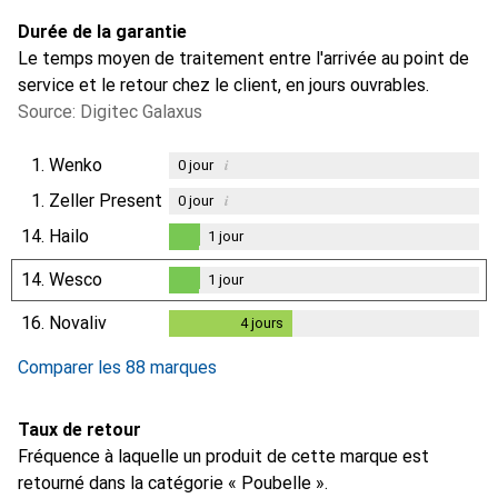
Durée de la garantie
Le temps moyen de traitement entre l'arrivée au point de
service et le retour chez le client, en jours ouvrables.
Source: Digitec Galaxus
1.
Wenko
i
0
jour
1.
Zeller Present
i
0
jour
14.
Hailo
1
jour
1
jour
14.
Wesco
1
jour
1
jour
16.
Novaliv
4
jours
4
jours
Comparer les 88 marques
Taux de retour
Fréquence à laquelle un produit de cette marque est
retourné dans la catégorie « Poubelle ».