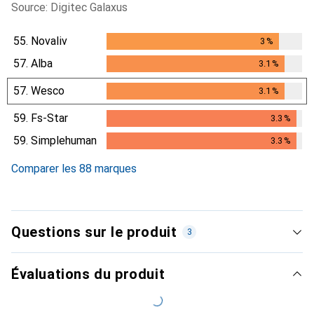
Source: Digitec Galaxus
55.
Novaliv
3
%
3
%
57.
Alba
3.1
%
3.1
%
57.
Wesco
3.1
%
3.1
%
59.
Fs-Star
3.3
%
3.3
%
59.
Simplehuman
3.3
%
3.3
%
Comparer les 88 marques
Questions sur le produit
3
Évaluations du produit