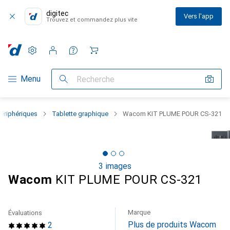
digitec
Vers l'app
Trouvez et commandez plus vite
Paramètres
Compte client
Listes de comparaison
Listes d'envies
Panier
Navigation par catégorie
Menu
Recherche
Périphériques
Tablette graphique
Wacom KIT PLUME POUR CS-321
3 images
Wacom
KIT PLUME POUR CS-321
Marque
Évaluations
Plus de produits Wacom
2