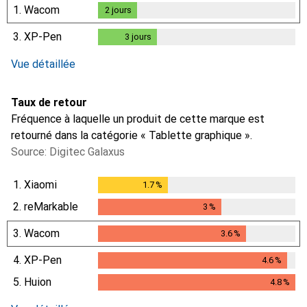
1.
Wacom
2
jours
2
jours
3.
XP-Pen
3
jours
3
jours
i
i
Données insuffisantes
Données insuffisantes
Vue détaillée
Taux de retour
Fréquence à laquelle un produit de cette marque est
retourné dans la catégorie « Tablette graphique ».
Source: Digitec Galaxus
1.
Xiaomi
1.7
%
1.7
%
2.
reMarkable
3
%
3
%
3.
Wacom
3.6
%
3.6
%
4.
XP-Pen
4.6
%
4.6
%
5.
Huion
4.8
%
4.8
%