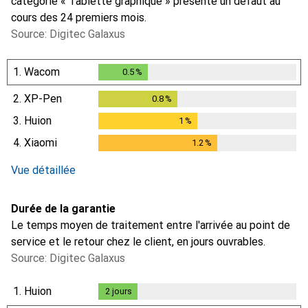
catégorie « Tablette graphique » présente un défaut au
cours des 24 premiers mois.
Source: Digitec Galaxus
1.
Wacom
0.5
%
0.5
%
2.
XP-Pen
0.8
%
0.8
%
3.
Huion
1
%
1
%
4.
Xiaomi
1.2
%
1.2
%
i
Données insuffisantes
Vue détaillée
Durée de la garantie
Le temps moyen de traitement entre l'arrivée au point de
service et le retour chez le client, en jours ouvrables.
Source: Digitec Galaxus
1.
Huion
2
jours
2
jours