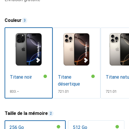
Couleur
3
Titane noir
Titane
Titane natu
désertique
CHF
833.–
CHF
721.01
CHF
721.01
Taille de la mémoire
2
256 Go
512 Go