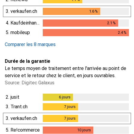
3.
verkaufen.ch
1.6
%
1.6
%
4.
Kaufdeinhandy.ch
2.1
%
2.1
%
5.
mobileup
2.4
%
2.4
%
Comparer les 8 marques
Durée de la garantie
Le temps moyen de traitement entre l'arrivée au point de
service et le retour chez le client, en jours ouvrables.
Source: Digitec Galaxus
2.
jusit
6
jours
6
jours
3.
Trant.ch
7
jours
7
jours
3.
verkaufen.ch
7
jours
7
jours
5.
Re!commerce
10
jours
10
jours