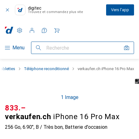
digitec
Vers l'app
Trouvez et commandez plus vite
Paramètres
Compte client
Listes de comparaison
Listes d'envies
Panier
Navigation par catégorie
Menu
Recherche
tablettes
Téléphone reconditionné
verkaufen.ch iPhone 16 Pro Max
1 Image
CHF
833.–
verkaufen.ch
iPhone 16 Pro Max
256 Go, 6.90", B / Très bon, Batterie d'occasion