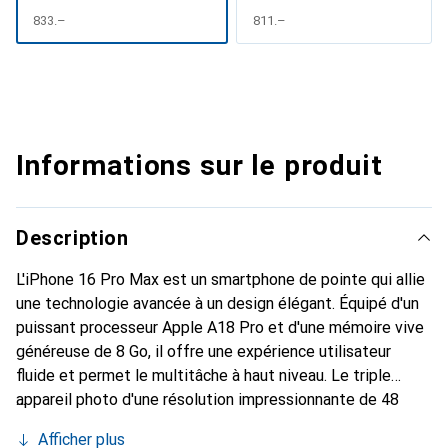
CHF
833.–
CHF
811.–
Informations sur le produit
Description
L'iPhone 16 Pro Max est un smartphone de pointe qui allie
une technologie avancée à un design élégant. Équipé d'un
puissant processeur Apple A18 Pro et d'une mémoire vive
généreuse de 8 Go, il offre une expérience utilisateur
fluide et permet le multitâche à haut niveau. Le triple
appareil photo d'une résolution impressionnante de 48
mégapixels permet de réaliser des photos et des vidéos
Afficher plus
exceptionnelles, tandis que la caméra frontale de 12