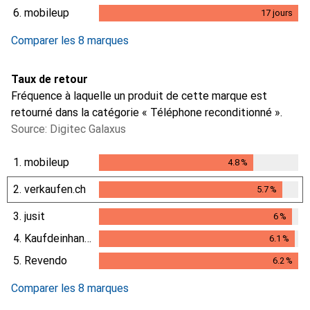
6.
mobileup
17
jours
17
jours
Comparer les 8 marques
Taux de retour
Fréquence à laquelle un produit de cette marque est
retourné dans la catégorie « Téléphone reconditionné ».
Source: Digitec Galaxus
1.
mobileup
4.8
%
4.8
%
2.
verkaufen.ch
5.7
%
5.7
%
3.
jusit
6
%
6
%
4.
Kaufdeinhandy.ch
6.1
%
6.1
%
5.
Revendo
6.2
%
6.2
%
Comparer les 8 marques