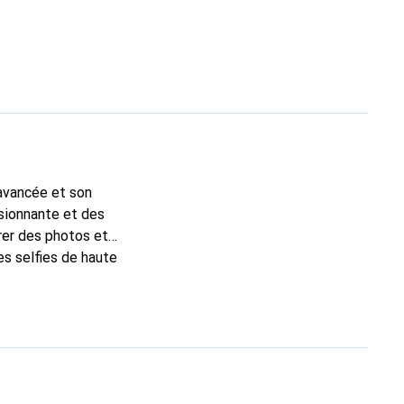
 avancée et son
ssionnante et des
rer des photos et
es selfies de haute
de suffisamment
ge les cartes SIM et
tification IP68
e de chargement sans
chent performance,