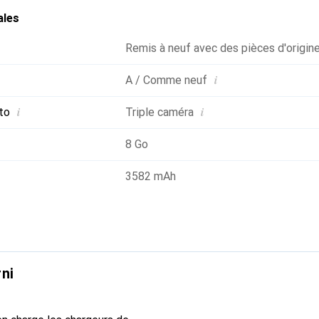
ales
Remis à neuf avec des pièces d'origin
i
A / Comme neuf
i
i
to
Triple caméra
8 Go
3582 mAh
ni