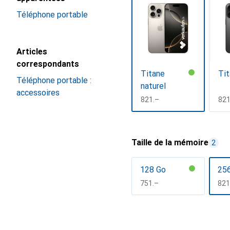
Téléphone portable
Articles
correspondants
Titane
Tit
Téléphone portable :
naturel
accessoires
CHF
821.–
CH
821
Afficher plus
Taille de la mémoire
2
128 Go
25
CHF
751.–
CH
821
Afficher plus