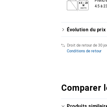
Prend e
4.5
–
23
4.5 à 2
W
USB PD
Évolution du prix
Droit de retour de 30 jo
Conditions de retour
Comparer l
Produits similair