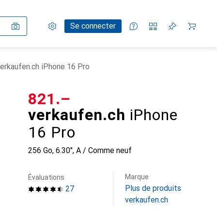
Paramètres
Compte client
Listes de comparaison
Listes d'envies
Panier
Se connecter
erkaufen.ch iPhone 16 Pro
CHF
821.–
verkaufen.ch
iPhone
16 Pro
256 Go, 6.30", A / Comme neuf
Marque
Évaluations
Plus de produits
27
verkaufen.ch