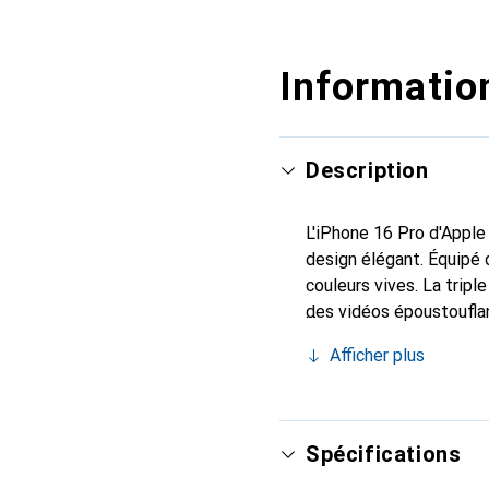
Information
Description
L'iPhone 16 Pro d'Apple
design élégant. Équipé 
couleurs vives. La trip
des vidéos époustouflan
qualité. Avec une capac
Afficher plus
d'espace pour les appli
eSIM et est doté de la 
garantit que l'appareil 
fil Qi2 permet une rech
Spécifications
qualité et fonctionnalit