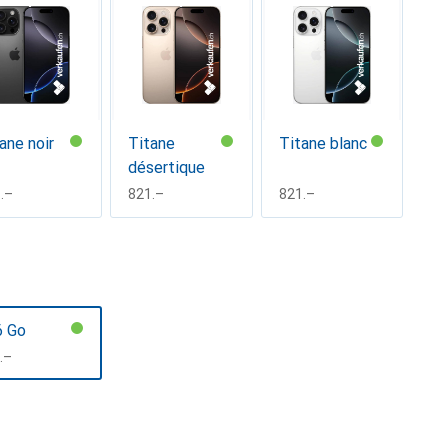
ane noir
Titane
Titane blanc
désertique
F
.–
CHF
821.–
CHF
821.–
6 Go
F
.–