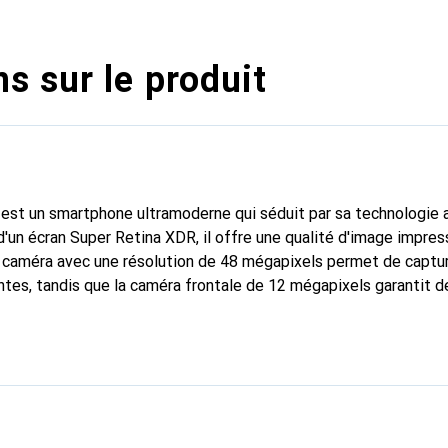
s sur le produit
 est un smartphone ultramoderne qui séduit par sa technologie
d'un écran Super Retina XDR, il offre une qualité d'image impre
le caméra avec une résolution de 48 mégapixels permet de captu
tes, tandis que la caméra frontale de 12 mégapixels garantit d
ité de stockage de 256 Go et 8 Go de RAM, l'appareil dispose 
cations, les photos et les vidéos. L'iPhone 16 Pro prend en char
norme mobile 5G, assurant une connexion rapide et fiable. La cer
est résistant à la poussière et à l'eau, tandis que la technologi
arge sans fil. Ce smartphone est idéal pour tous ceux qui recher
és innovantes.