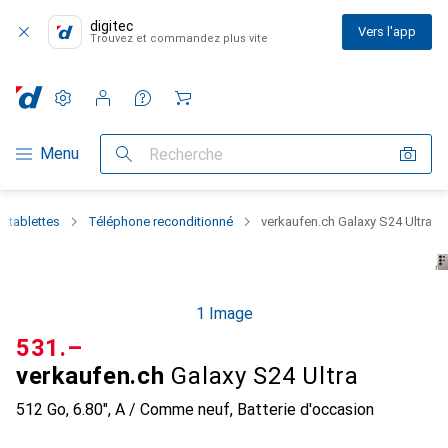
digitec
Vers l'app
Trouvez et commandez plus vite
Paramètres
Compte client
Listes de comparaison
Listes d'envies
Panier
Navigation par catégorie
Menu
Recherche
 tablettes
Téléphone reconditionné
verkaufen.ch Galaxy S24 Ultra
1 Image
CHF
531.–
verkaufen.ch
Galaxy S24 Ultra
512 Go, 6.80", A / Comme neuf, Batterie d'occasion