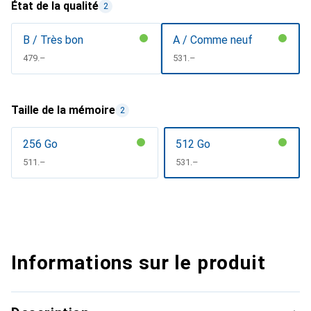
État de la qualité
2
B / Très bon
A / Comme neuf
CHF
479.–
CHF
531.–
Taille de la mémoire
2
256 Go
512 Go
CHF
511.–
CHF
531.–
Informations sur le produit