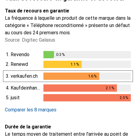
Taux de recours en garantie
La fréquence à laquelle un produit de cette marque dans la
catégorie « Téléphone reconditionné » présente un défaut
au cours des 24 premiers mois.
Source: Digitec Galaxus
1.
Revendo
0.3
%
0.3
%
2.
Renewd
1.1
%
1.1
%
3.
verkaufen.ch
1.6
%
1.6
%
4.
Kaufdeinhandy.ch
2.1
%
2.1
%
5.
jusit
2.5
%
2.5
%
Comparer les 8 marques
Durée de la garantie
Le temps moyen de traitement entre l'arrivée au point de