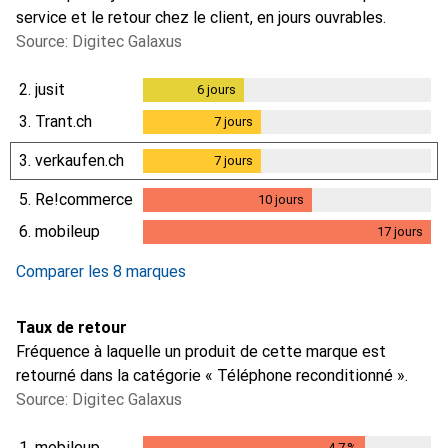
service et le retour chez le client, en jours ouvrables.
Source: Digitec Galaxus
2.
jusit
6
jours
6
jours
3.
Trant.ch
7
jours
7
jours
3.
verkaufen.ch
7
jours
7
jours
5.
Re!commerce
10
jours
10
jours
6.
mobileup
17
jours
17
jours
Comparer les 8 marques
Taux de retour
Fréquence à laquelle un produit de cette marque est
retourné dans la catégorie « Téléphone reconditionné ».
Source: Digitec Galaxus
1.
mobileup
4.7
%
4.7
%