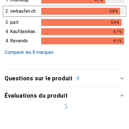
2.
verkaufen.ch
5.8
%
5.8
%
3.
jusit
5.9
%
5.9
%
4.
Kaufdeinhandy.ch
6.1
%
6.1
%
4.
Revendo
6.1
%
6.1
%
Comparer les 8 marques
Questions sur le produit
3
Évaluations du produit