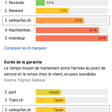
1.
Revendo
0.3
%
0.3
%
2.
Renewd
1.1
%
1.1
%
3.
verkaufen.ch
1.6
%
1.6
%
4.
Kaufdeinhandy.ch
2.1
%
2.1
%
5.
mobileup
2.4
%
2.4
%
Comparer les 8 marques
Durée de la garantie
Le temps moyen de traitement entre l'arrivée au point de
service et le retour chez le client, en jours ouvrables.
Source: Digitec Galaxus
2.
jusit
6
jours
6
jours
3.
Trant.ch
7
jours
7
jours
3.
verkaufen.ch
7
jours
7
jours