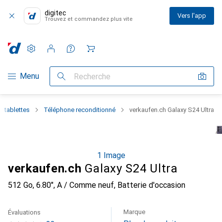
digitec
Vers l'app
Trouvez et commandez plus vite
Paramètres
Compte client
Listes de comparaison
Listes d'envies
Panier
Navigation par catégorie
Menu
Recherche
 tablettes
Téléphone reconditionné
verkaufen.ch Galaxy S24 Ultra
1 Image
verkaufen.ch
Galaxy S24 Ultra
512 Go, 6.80", A / Comme neuf, Batterie d'occasion
Marque
Évaluations