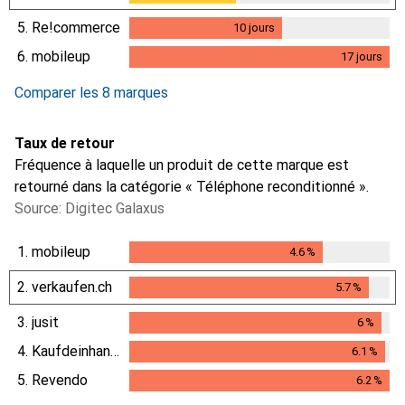
5.
Re!commerce
10
jours
10
jours
6.
mobileup
17
jours
17
jours
Comparer les 8 marques
Taux de retour
Fréquence à laquelle un produit de cette marque est
retourné dans la catégorie « Téléphone reconditionné ».
Source: Digitec Galaxus
1.
mobileup
4.6
%
4.6
%
2.
verkaufen.ch
5.7
%
5.7
%
3.
jusit
6
%
6
%
4.
Kaufdeinhandy.ch
6.1
%
6.1
%
5.
Revendo
6.2
%
6.2
%