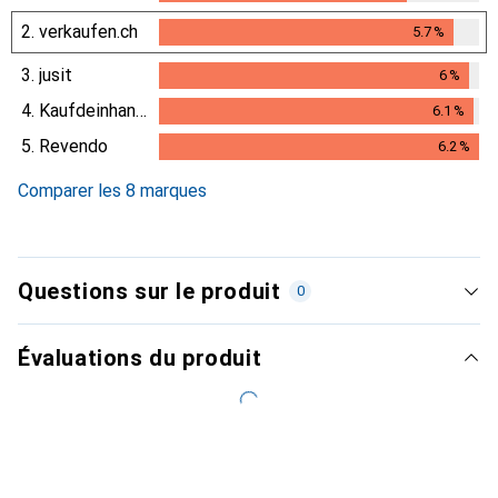
2.
verkaufen.ch
5.7
%
5.7
%
3.
jusit
6
%
6
%
4.
Kaufdeinhandy.ch
6.1
%
6.1
%
5.
Revendo
6.2
%
6.2
%
Comparer les 8 marques
Questions sur le produit
0
Évaluations du produit