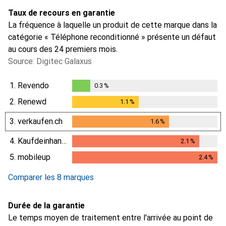
Taux de recours en garantie
La fréquence à laquelle un produit de cette marque dans la
catégorie « Téléphone reconditionné » présente un défaut
au cours des 24 premiers mois.
Source: Digitec Galaxus
1.
Revendo
0.3
%
0.3
%
2.
Renewd
1.1
%
1.1
%
3.
verkaufen.ch
1.6
%
1.6
%
4.
Kaufdeinhandy.ch
2.1
%
2.1
%
5.
mobileup
2.4
%
2.4
%
Comparer les 8 marques
Durée de la garantie
Le temps moyen de traitement entre l'arrivée au point de