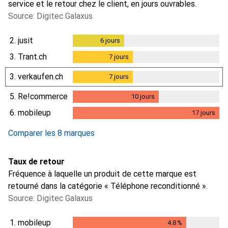
service et le retour chez le client, en jours ouvrables.
Source: Digitec Galaxus
2.
jusit
6
jours
6
jours
3.
Trant.ch
7
jours
7
jours
3.
verkaufen.ch
7
jours
7
jours
5.
Re!commerce
10
jours
10
jours
6.
mobileup
17
jours
17
jours
Comparer les 8 marques
Taux de retour
Fréquence à laquelle un produit de cette marque est
retourné dans la catégorie « Téléphone reconditionné ».
Source: Digitec Galaxus
1.
mobileup
4.8
%
4.8
%