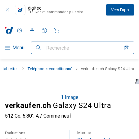
digitec
Vers l'app
Trouvez et commandez plus vite
Paramètres
Compte client
Listes de comparaison
Listes d'envies
Panier
Navigation par catégorie
Menu
Recherche
 tablettes
Téléphone reconditionné
verkaufen.ch Galaxy S24 Ultra
1 Image
verkaufen.ch
Galaxy S24 Ultra
512 Go, 6.80", A / Comme neuf
Marque
Évaluations