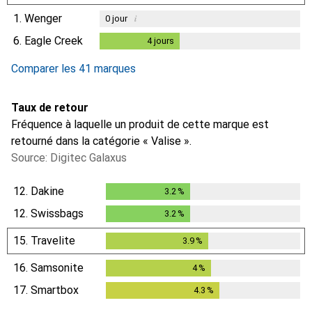
1.
Wenger
i
0
jour
6.
Eagle Creek
4
jours
4
jours
Comparer les 41 marques
Taux de retour
Fréquence à laquelle un produit de cette marque est
retourné dans la catégorie « Valise ».
Source: Digitec Galaxus
12.
Dakine
3.2
%
3.2
%
12.
Swissbags
3.2
%
3.2
%
15.
Travelite
3.9
%
3.9
%
16.
Samsonite
4
%
4
%
17.
Smartbox
4.3
%
4.3
%