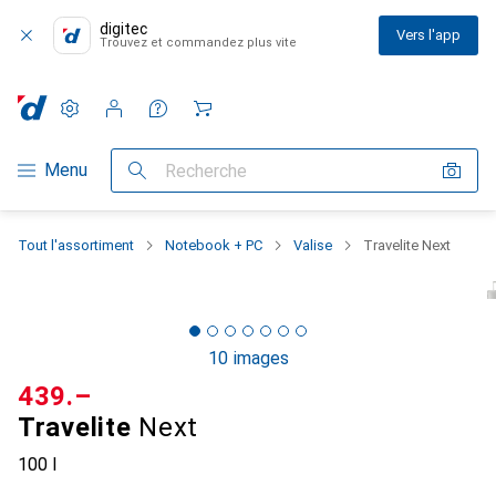
digitec
Vers l'app
Trouvez et commandez plus vite
Paramètres
Compte client
Listes de comparaison
Listes d'envies
Panier
Navigation par catégorie
Menu
Recherche
Tout l'assortiment
Notebook + PC
Valise
Travelite Next
10 images
CHF
439.–
Travelite
Next
100 l