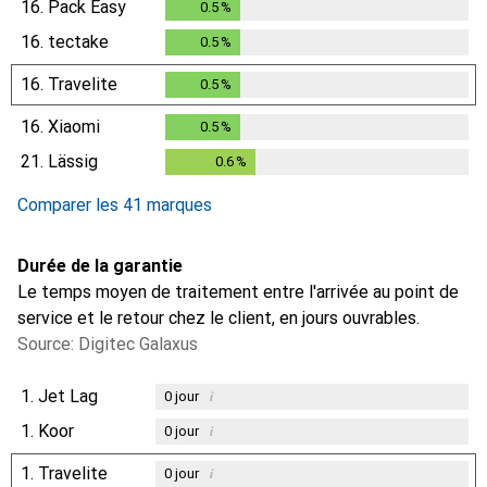
16.
Pack Easy
0.5
%
0.5
%
16.
tectake
0.5
%
0.5
%
16.
Travelite
0.5
%
0.5
%
16.
Xiaomi
0.5
%
0.5
%
21.
Lässig
0.6
%
0.6
%
Comparer les 41 marques
Durée de la garantie
Le temps moyen de traitement entre l'arrivée au point de
service et le retour chez le client, en jours ouvrables.
Source: Digitec Galaxus
1.
Jet Lag
i
0
jour
1.
Koor
i
0
jour
1.
Travelite
i
0
jour