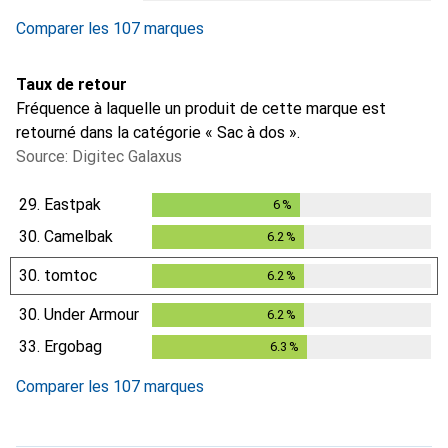
Comparer les 107 marques
Taux de retour
Fréquence à laquelle un produit de cette marque est
retourné dans la catégorie « Sac à dos ».
Source: Digitec Galaxus
29.
Eastpak
6
%
6
%
30.
Camelbak
6.2
%
6.2
%
30.
tomtoc
6.2
%
6.2
%
30.
Under Armour
6.2
%
6.2
%
33.
Ergobag
6.3
%
6.3
%
Comparer les 107 marques