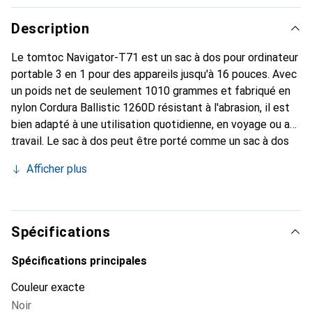
Description
Le tomtoc Navigator-T71 est un sac à dos pour ordinateur
portable 3 en 1 pour des appareils jusqu'à 16 pouces. Avec
un poids net de seulement 1010 grammes et fabriqué en
nylon Cordura Ballistic 1260D résistant à l'abrasion, il est
bien adapté à une utilisation quotidienne, en voyage ou au
travail. Le sac à dos peut être porté comme un sac à dos
classique, un sac messager ou un sac fourre-tout. Son
Afficher plus
système de portage flexible permet de le transformer
rapidement en fonction de la situation. À l'intérieur, le T71
dispose d'un compartiment pour ordinateur portable
rembourré avec de la mousse EVA, qui peut accueillir en
Spécifications
toute sécurité des appareils plus volumineux comme le
MacBook Pro 16". L'intérieur est divisé en sections
Spécifications principales
fonctionnelles pour les blocs d'alimentation, les
Couleur exacte
accessoires, le bloc-notes et plus encore. La poche
Noir
intérieure protégée contre les RFID offre une sécurité