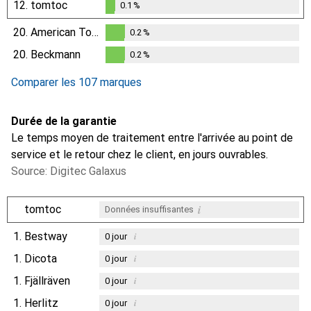
12.
tomtoc
0.1
%
0.1
%
20.
American Tourister
0.2
%
0.2
%
20.
Beckmann
0.2
%
0.2
%
Comparer les 107 marques
Durée de la garantie
Le temps moyen de traitement entre l'arrivée au point de
service et le retour chez le client, en jours ouvrables.
Source: Digitec Galaxus
i
tomtoc
Données insuffisantes
1.
Bestway
i
0
jour
1.
Dicota
i
0
jour
1.
Fjällräven
i
0
jour
1.
Herlitz
i
0
jour