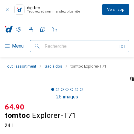
digitec
Vers l'app
Trouvez et commandez plus vite
Paramètres
Compte client
Listes de comparaison
Listes d'envies
Panier
Navigation par catégorie
Menu
Recherche
Tout l'assortiment
Sac à dos
tomtoc Explorer-T71
25 images
CHF
64.90
tomtoc
Explorer-T71
24 l