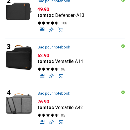
Sac pour notebook
CHF
49.90
tomtoc
Defender-A13
108
Sac pour notebook
CHF
62.90
tomtoc
Versatile A14
96
Sac pour notebook
CHF
76.90
tomtoc
Versatile A42
95