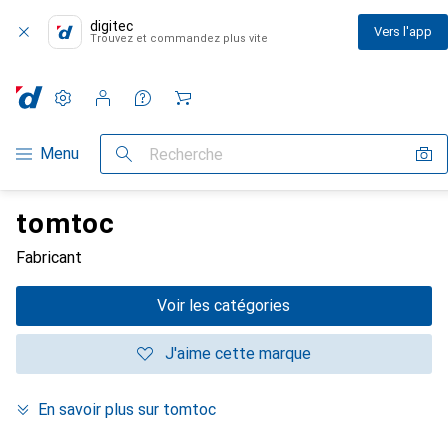
digitec
Vers l'app
Trouvez et commandez plus vite
Paramètres
Compte client
Listes de comparaison
Listes d'envies
Panier
Navigation par catégorie
Menu
Recherche
tomtoc
Fabricant
Voir les catégories
J'aime cette marque
En savoir plus sur tomtoc