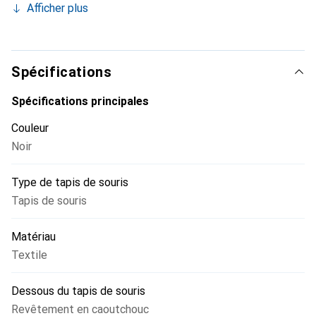
Afficher plus
une capture optimale de vos mouvements. Les joueurs
passionnés ainsi que les utilisateurs de programmes
bureautiques et graphiques bénéficient d'un contrôle
précis de la souris.
Spécifications
Spécifications principales
Couleur
Noir
Type de tapis de souris
Tapis de souris
Matériau
Textile
Dessous du tapis de souris
Revêtement en caoutchouc