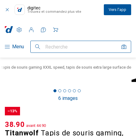
digitec
Vers l'app
Trouvez et commandez plus vite
Paramètres
Compte client
Listes de comparaison
Listes d'envies
Panier
Navigation par catégorie
Menu
Recherche
 tapis de souris gaming XXXL speed, tapis de souris extra large surface de
6 images
−13%
CHF
38.90
avant
CHF
44.90
Titanwolf
Tapis de souris gaming,