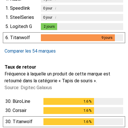
1.
Speedlink
i
0
jour
1.
SteelSeries
i
0
jour
5.
Logitech G
2
jours
2
jours
6.
Titanwolf
9
jours
9
jours
Comparer les 54 marques
Taux de retour
Fréquence à laquelle un produit de cette marque est
retourné dans la catégorie « Tapis de souris ».
Source: Digitec Galaxus
30.
BüroLine
1.6
%
1.6
%
30.
Corsair
1.6
%
1.6
%
30.
Titanwolf
1.6
%
1.6
%