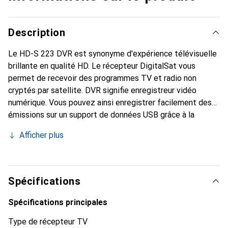
Description
Le HD-S 223 DVR est synonyme d'expérience télévisuelle
brillante en qualité HD. Le récepteur DigitalSat vous
permet de recevoir des programmes TV et radio non
cryptés par satellite. DVR signifie enregistreur vidéo
numérique. Vous pouvez ainsi enregistrer facilement des
émissions sur un support de données USB grâce à la
fonction d'enregistrement. Il est également possible
Afficher plus
d'utiliser la fonction Timeshift pour mettre en pause le
programme et le reprendre ultérieurement. L'EPG (guide
électronique des programmes) intégré fournit un aperçu
des programmes jusqu'à sept jours à l'avance. Grâce à son
Spécifications
design compact, le HD-S 223 DVR peut être utilisé dans
des racks TV ou des pièces où l'espace est limité. Outre la
Spécifications principales
réception TV, l'appareil est également équipé d'un lecteur
Type de récepteur TV
multimédia USB pour la lecture de fichiers vidéo, musicaux