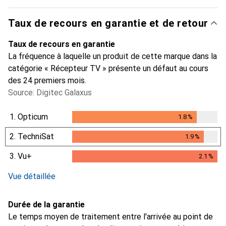
Taux de recours en garantie et de retour
Taux de recours en garantie
La fréquence à laquelle un produit de cette marque dans la
catégorie « Récepteur TV » présente un défaut au cours
des 24 premiers mois.
Source: Digitec Galaxus
1.
Opticum
1.8
%
1.8
%
2.
TechniSat
1.9
%
1.9
%
3.
Vu+
2.1
%
2.1
%
Vue détaillée
Durée de la garantie
Le temps moyen de traitement entre l'arrivée au point de