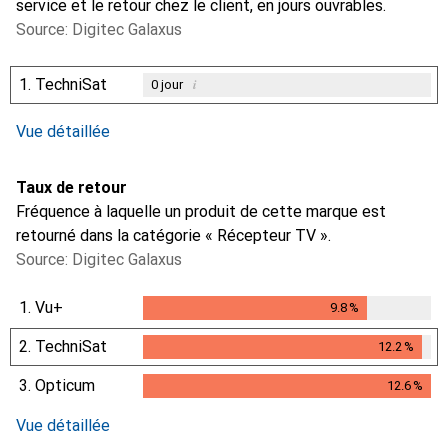
service et le retour chez le client, en jours ouvrables.
Source: Digitec Galaxus
1.
TechniSat
i
0
jour
i
i
Données insuffisantes
Données insuffisantes
Vue détaillée
Taux de retour
Fréquence à laquelle un produit de cette marque est
retourné dans la catégorie « Récepteur TV ».
Source: Digitec Galaxus
1.
Vu+
9.8
%
9.8
%
2.
TechniSat
12.2
%
12.2
%
3.
Opticum
12.6
%
12.6
%
Vue détaillée