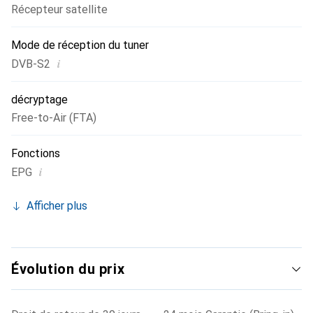
Récepteur satellite
ou d'images.
Mode de réception du tuner
i
DVB-S2
décryptage
Free-to-Air (FTA)
Fonctions
i
EPG
Afficher plus
Évolution du prix