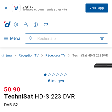
digitec
Vers l'app
Trouvez et commandez plus vite
Paramètres
Compte client
Listes de comparaison
Listes d'envies
Panier
Navigation par catégorie
Menu
Recherche
 cinéma
Réception TV
Récepteur TV
TechniSat HD-S 223 DVR
6 images
CHF
50.90
TechniSat
HD-S 223 DVR
DVB-S2