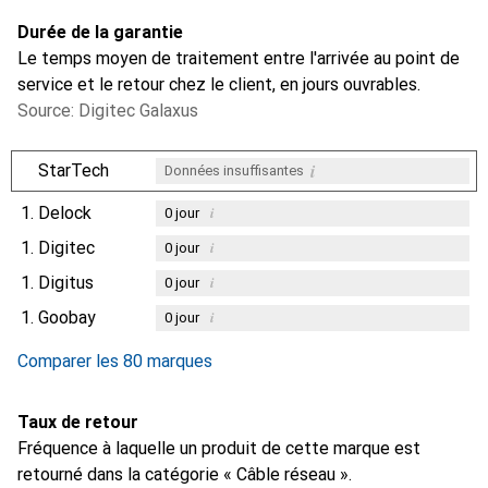
Durée de la garantie
Le temps moyen de traitement entre l'arrivée au point de
service et le retour chez le client, en jours ouvrables.
Source: Digitec Galaxus
i
StarTech
Données insuffisantes
1.
Delock
i
0
jour
1.
Digitec
i
0
jour
1.
Digitus
i
0
jour
1.
Goobay
i
0
jour
Comparer les 80 marques
Taux de retour
Fréquence à laquelle un produit de cette marque est
retourné dans la catégorie « Câble réseau ».