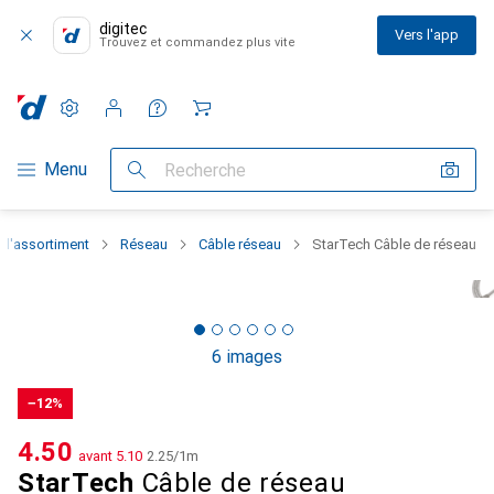
digitec
Vers l'app
Trouvez et commandez plus vite
Paramètres
Compte client
Listes de comparaison
Listes d'envies
Panier
Navigation par catégorie
Menu
Recherche
 l'assortiment
Réseau
Câble réseau
StarTech Câble de réseau
6 images
−12%
CHF
4.50
avant
CHF
5.10
CHF
2.25
/
1m
StarTech
Câble de réseau