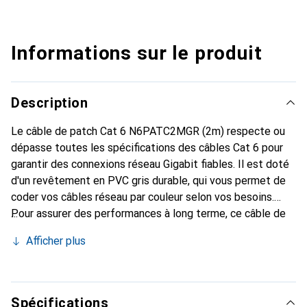
Informations sur le produit
Description
Le câble de patch Cat 6 N6PATC2MGR (2m) respecte ou
dépasse toutes les spécifications des câbles Cat 6 pour
garantir des connexions réseau Gigabit fiables. Il est doté
d'un revêtement en PVC gris durable, qui vous permet de
coder vos câbles réseau par couleur selon vos besoins.
Pour assurer des performances à long terme, ce câble de
patch Cat6 de haute qualité dispose d'un design sans
Afficher plus
accroc, protégeant les clips du connecteur RJ45 contre les
dommages, car rien ne peut s'accrocher au câble lors de
l'installation. Le câble est également équipé d'un
soulagement de traction en PVC moulé, qui empêche les
Spécifications