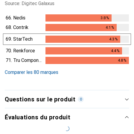
Source: Digitec Galaxus
66.
Nedis
3.8
%
3.8
%
68.
Contrik
4.1
%
4.1
%
69.
StarTech
4.3
%
4.3
%
70.
Renkforce
4.4
%
4.4
%
71.
Tru Components
4.8
%
4.8
%
Comparer les 80 marques
Questions sur le produit
0
Évaluations du produit