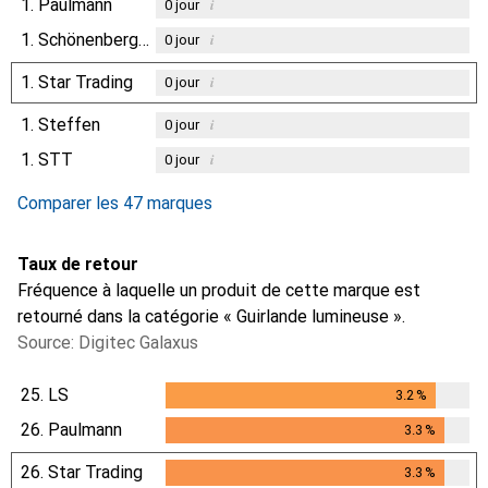
1.
Paulmann
i
0
jour
1.
Schönenberger
i
0
jour
1.
Star Trading
i
0
jour
1.
Steffen
i
0
jour
1.
STT
i
0
jour
Comparer les 47 marques
Taux de retour
Fréquence à laquelle un produit de cette marque est
retourné dans la catégorie « Guirlande lumineuse ».
Source: Digitec Galaxus
25.
LS
3.2
%
3.2
%
26.
Paulmann
3.3
%
3.3
%
26.
Star Trading
3.3
%