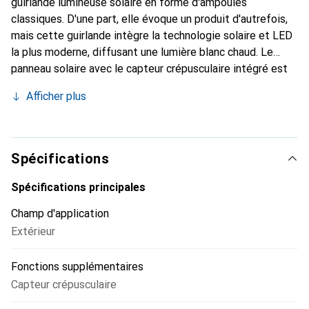
guirlande lumineuse solaire en forme d'ampoules
classiques. D'une part, elle évoque un produit d'autrefois,
mais cette guirlande intègre la technologie solaire et LED
la plus moderne, diffusant une lumière blanc chaud. Le
panneau solaire avec le capteur crépusculaire intégré est
fixé à un endroit ensoleillé pendant la journée. Les 10
Afficher plus
ampoules, disposées à une distance de 20 cm les unes des
autres, peuvent être installées indépendamment de la
lumière du soleil et de la lumière du jour.
Spécifications
Spécifications principales
Champ d'application
Extérieur
Fonctions supplémentaires
Capteur crépusculaire