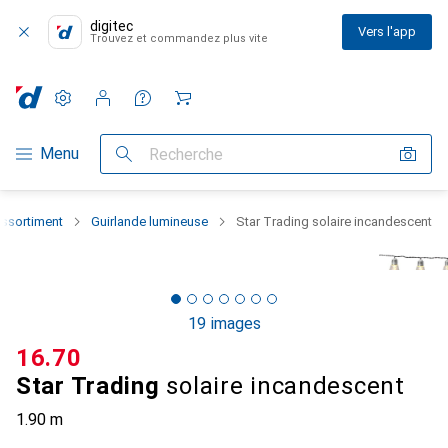
digitec
Vers l'app
Trouvez et commandez plus vite
Paramètres
Compte client
Listes de comparaison
Listes d'envies
Panier
Navigation par catégorie
Menu
Recherche
assortiment
Guirlande lumineuse
Star Trading solaire incandescent
19 images
CHF
16.70
Star Trading
solaire incandescent
1.90 m