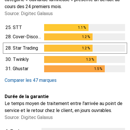
cours des 24 premiers mois.
Source: Digitec Galaxus
25.
STT
1.1
%
1.1
%
28.
Cover-Discount
1.2
%
1.2
%
28.
Star Trading
1.2
%
1.2
%
30.
Twinkly
1.3
%
1.3
%
31.
Ghustar
1.5
%
1.5
%
Comparer les 47 marques
Durée de la garantie
Le temps moyen de traitement entre l'arrivée au point de
service et le retour chez le client, en jours ouvrables.
Source: Digitec Galaxus