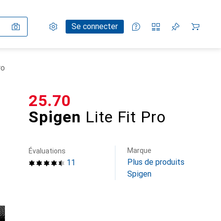
Paramètres
Compte client
Listes de comparaison
Listes d'envies
Panier
Se connecter
ro
CHF
25.70
Spigen
Lite Fit Pro
Marque
Évaluations
Plus de produits
11
Spigen