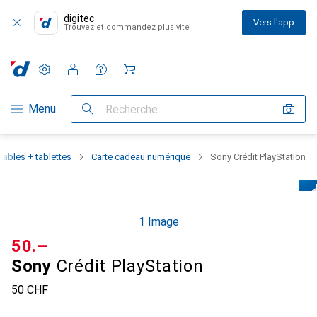
digitec
Vers l'app
Trouvez et commandez plus vite
Paramètres
Compte client
Listes de comparaison
Listes d'envies
Panier
Navigation par catégorie
Menu
Recherche
ables + tablettes
Carte cadeau numérique
Sony Crédit PlayStation
1 Image
CHF
50.–
Sony
Crédit PlayStation
50 CHF