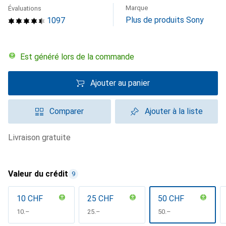
Marque
Évaluations
Plus de produits Sony
1097
Est généré lors de la commande
Ajouter au panier
Comparer
Ajouter à la liste
livraison gratuite
Valeur du crédit
9
10 CHF
25 CHF
50 CHF
CHF
10.–
CHF
25.–
CHF
50.–