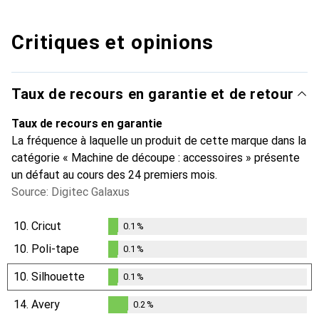
Critiques et opinions
Taux de recours en garantie et de retour
Taux de recours en garantie
La fréquence à laquelle un produit de cette marque dans la
catégorie « Machine de découpe : accessoires » présente
un défaut au cours des 24 premiers mois.
Source: Digitec Galaxus
10.
Cricut
0.1
%
0.1
%
10.
Poli-tape
0.1
%
0.1
%
10.
Silhouette
0.1
%
0.1
%
14.
Avery
0.2
%