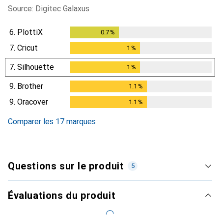
Source: Digitec Galaxus
6.
PlottiX
0.7
%
0.7
%
7.
Cricut
1
%
1
%
7.
Silhouette
1
%
1
%
9.
Brother
1.1
%
1.1
%
9.
Oracover
1.1
%
1.1
%
Comparer les 17 marques
Questions sur le produit
5
Évaluations du produit