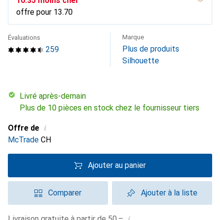
CHF
10.35
moins cher
offre pour
CHF
13.70
Marque
Évaluations
Plus de produits
259
Silhouette
Livré après-demain
Plus de 10 pièces en stock chez le fournisseur tiers
i
Offre de
McTrade
CH
Ajouter au panier
Comparer
Ajouter à la liste
i
Livraison gratuite à partir de 50.–