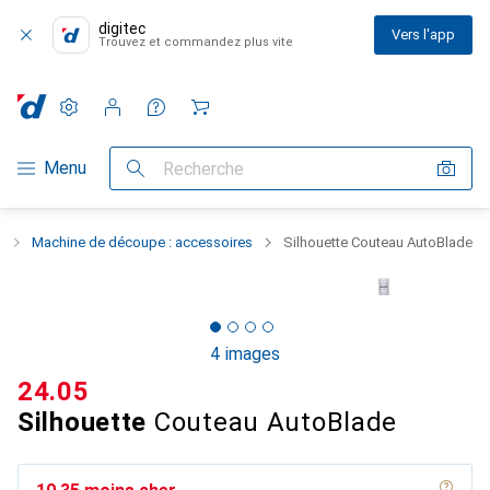
digitec
Vers l'app
Trouvez et commandez plus vite
Paramètres
Compte client
Listes de comparaison
Listes d'envies
Panier
Navigation par catégorie
Menu
Recherche
r
Machine de découpe : accessoires
Silhouette Couteau AutoBlade
4 images
CHF
24.05
Silhouette
Couteau AutoBlade