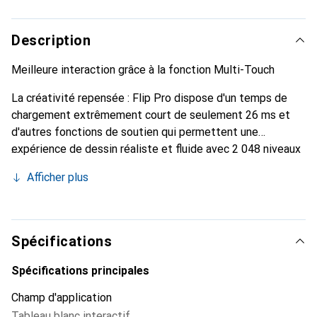
Description
Meilleure interaction grâce à la fonction Multi-Touch
La créativité repensée : Flip Pro dispose d'un temps de
chargement extrêmement court de seulement 26 ms et
d'autres fonctions de soutien qui permettent une
expérience de dessin réaliste et fluide avec 2 048 niveaux
de pression intégrés directement dans l'écran. De plus, Flip
Afficher plus
Pro offre des fonctions tactiles multipoints permettant à
20 personnes de travailler en même temps, ce qui garantit
une meilleure interactivité.
Spécifications
Spécifications principales
Champ d'application
Tableau blanc interactif