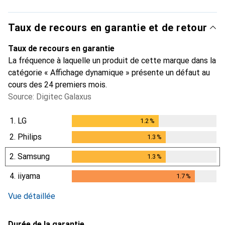
Taux de recours en garantie et de retour
Taux de recours en garantie
La fréquence à laquelle un produit de cette marque dans la
catégorie « Affichage dynamique » présente un défaut au
cours des 24 premiers mois.
Source: Digitec Galaxus
1.
LG
1.2
%
1.2
%
2.
Philips
1.3
%
1.3
%
2.
Samsung
1.3
%
1.3
%
4.
iiyama
1.7
%
1.7
%
Vue détaillée
Durée de la garantie