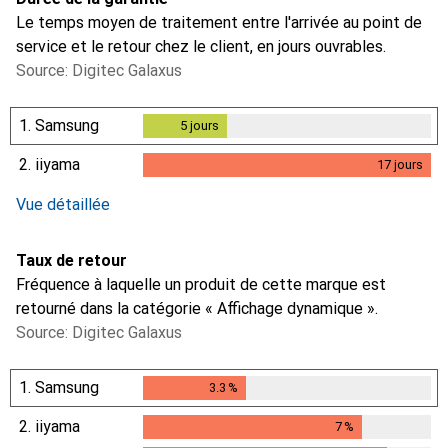
Le temps moyen de traitement entre l'arrivée au point de
service et le retour chez le client, en jours ouvrables.
Source: Digitec Galaxus
1.
Samsung
5
jours
5
jours
2.
iiyama
17
jours
i
i
Données insuffisantes
Données insuffisantes
17
jours
Vue détaillée
Taux de retour
Fréquence à laquelle un produit de cette marque est
retourné dans la catégorie « Affichage dynamique ».
Source: Digitec Galaxus
1.
Samsung
3.3
%
3.3
%
2.
iiyama
7
%
7
%