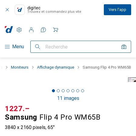
digitec
Vers l'app
Trouvez et commandez plus vite
Paramètres
Compte client
Listes de comparaison
Listes d'envies
Panier
Navigation par catégorie
Menu
Recherche
es
Moniteurs
Affichage dynamique
Samsung Flip 4 Pro WM65B
11 images
CHF
1227.–
Samsung
Flip 4 Pro WM65B
3840 x 2160 pixels, 65"