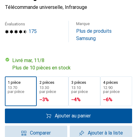
Télécommande universelle, Infrarouge
Marque
Évaluations
Plus de produits
175
Samsung
Livré mar, 11/8
Plus de 10 pièces en stock
1 pièce
2 pièces
3 pièces
4 pièces
CHF
13.70
CHF
13.30
CHF
13.10
CHF
12.90
par pièce
par pièce
par pièce
par pièce
−
3
%
−
4
%
−
6
%
Ajouter au panier
Comparer
Ajouter à la liste