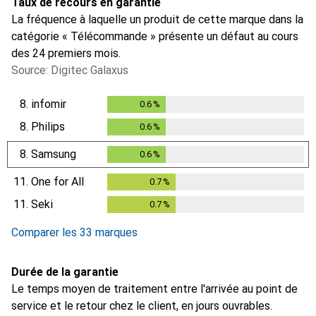
Taux de recours en garantie
La fréquence à laquelle un produit de cette marque dans la
catégorie « Télécommande » présente un défaut au cours
des 24 premiers mois.
Source: Digitec Galaxus
8.
infomir
0.6
%
0.6
%
8.
Philips
0.6
%
0.6
%
8.
Samsung
0.6
%
0.6
%
11.
One for All
0.7
%
0.7
%
11.
Seki
0.7
%
0.7
%
Comparer les 33 marques
Durée de la garantie
Le temps moyen de traitement entre l'arrivée au point de
service et le retour chez le client, en jours ouvrables.