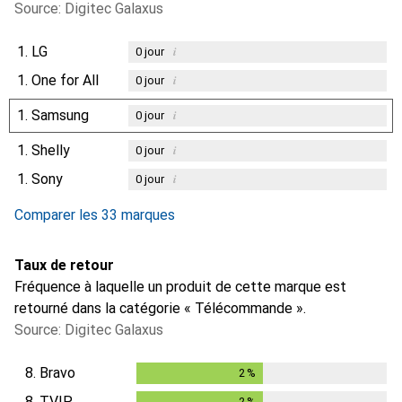
Source: Digitec Galaxus
1.
LG
i
0
jour
1.
One for All
i
0
jour
1.
Samsung
i
0
jour
1.
Shelly
i
0
jour
1.
Sony
i
0
jour
Comparer les 33 marques
Taux de retour
Fréquence à laquelle un produit de cette marque est
retourné dans la catégorie « Télécommande ».
Source: Digitec Galaxus
8.
Bravo
2
%
2
%
8.
TVIP
2
%
2
%