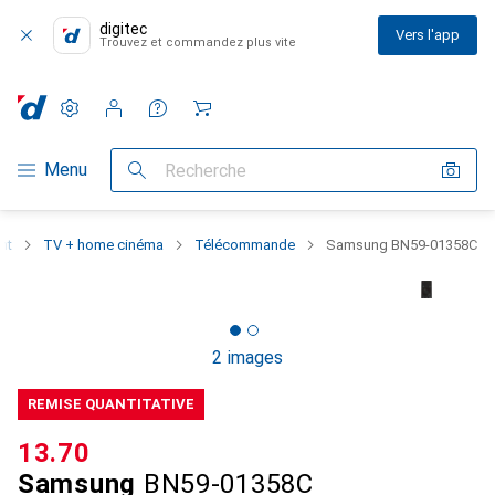
digitec
Vers l'app
Trouvez et commandez plus vite
Paramètres
Compte client
Listes de comparaison
Listes d'envies
Panier
Navigation par catégorie
Menu
Recherche
nt
TV + home cinéma
Télécommande
Samsung BN59-01358C
2 images
REMISE QUANTITATIVE
CHF
13.70
Samsung
BN59-01358C