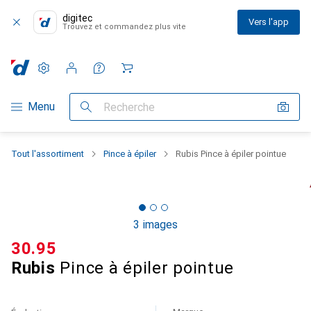
digitec
Vers l'app
Trouvez et commandez plus vite
Paramètres
Compte client
Listes de comparaison
Listes d'envies
Panier
Navigation par catégorie
Menu
Recherche
Tout l'assortiment
Pince à épiler
Rubis Pince à épiler pointue
3 images
CHF
30.95
Rubis
Pince à épiler pointue