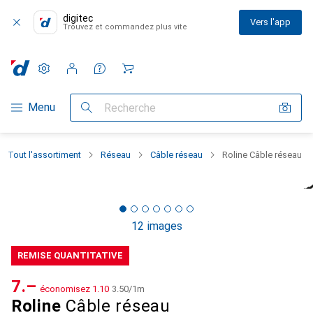
digitec
Vers l'app
Trouvez et commandez plus vite
Paramètres
Compte client
Listes de comparaison
Listes d'envies
Panier
Navigation par catégorie
Menu
Recherche
Tout l'assortiment
Réseau
Câble réseau
Roline Câble réseau
12 images
REMISE QUANTITATIVE
CHF
7.–
économisez
CHF
1.10
CHF
3.50
/
1m
Roline
Câble réseau