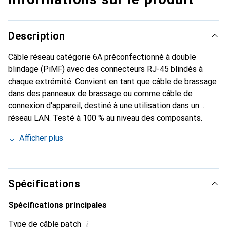
Description
Câble réseau catégorie 6A préconfectionné à double
blindage (PiMF) avec des connecteurs RJ-45 blindés à
chaque extrémité. Convient en tant que câble de brassage
dans des panneaux de brassage ou comme câble de
connexion d'appareil, destiné à une utilisation dans un
réseau LAN. Testé à 100 % au niveau des composants.
Câble de patch Twisted-Pair préconfectionné à double
Afficher plus
blindage avec des connecteurs RJ-45 blindés à chaque
extrémité, conçu pour une utilisation dans des réseaux
Ethernet 10 Gigabit, avec des contacts de haute qualité
plaqués or.
Spécifications
Spécifications principales
i
Type de câble patch