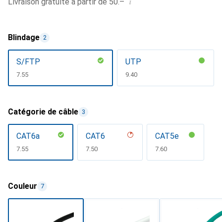
i
Livraison gratuite à partir de 50.–
Blindage
2
S/FTP
UTP
CHF
7.55
CHF
9.40
Catégorie de câble
3
CAT6a
CAT6
CAT5e
CHF
7.55
CHF
7.50
CHF
7.60
Couleur
7