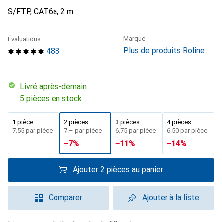
S/FTP, CAT6a, 2 m
Marque
Évaluations
Plus de produits Roline
488
Livré après-demain
5 pièces en stock
1 pièce
2 pièces
3 pièces
4 pièces
CHF
7.55
par pièce
CHF
7.–
par pièce
CHF
6.75
par pièce
CHF
6.50
par pièce
−
7
%
−
11
%
−
14
%
Ajouter 2 pièces au panier
Comparer
Ajouter à la liste