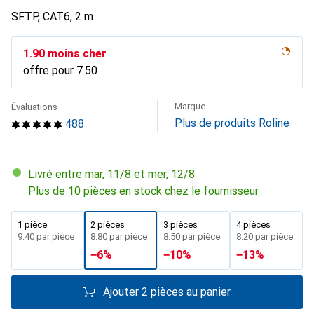
SFTP, CAT6, 2 m
CHF
1.90
moins cher
offre pour
CHF
7.50
Marque
Évaluations
Plus de produits Roline
488
Livré entre mar, 11/8 et mer, 12/8
Plus de 10 pièces en stock chez le fournisseur
1 pièce
2 pièces
3 pièces
4 pièces
CHF
9.40
par pièce
CHF
8.80
par pièce
CHF
8.50
par pièce
CHF
8.20
par pièce
−
6
%
−
10
%
−
13
%
Ajouter 2 pièces au panier