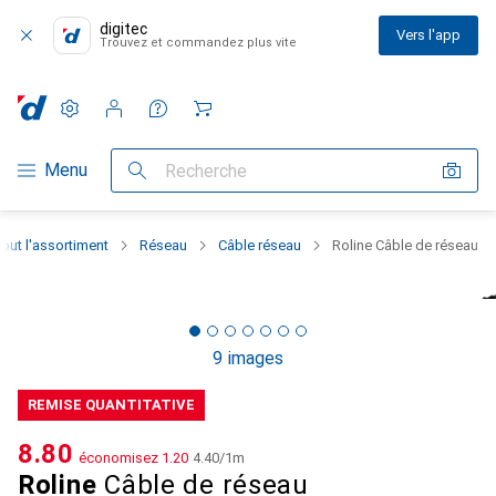
digitec
Vers l'app
Trouvez et commandez plus vite
Paramètres
Compte client
Listes de comparaison
Listes d'envies
Panier
Navigation par catégorie
Menu
Recherche
out l'assortiment
Réseau
Câble réseau
Roline Câble de réseau
9 images
REMISE QUANTITATIVE
CHF
8.80
économisez
CHF
1.20
CHF
4.40
/
1m
Roline
Câble de réseau