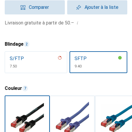
Comparer
Ajouter à la liste
i
Livraison gratuite à partir de 50.–
Blindage
2
S/FTP
SFTP
CHF
7.50
CHF
9.40
Couleur
7