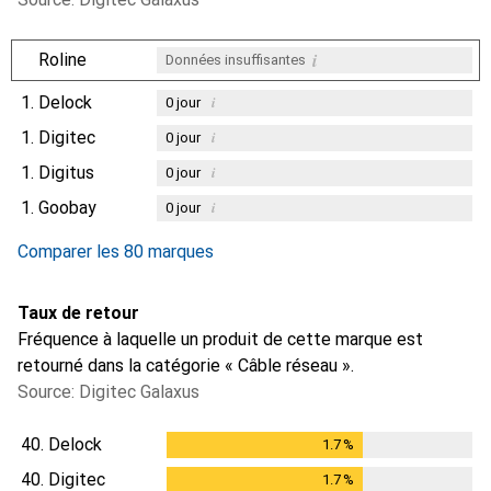
i
Roline
Données insuffisantes
1.
Delock
i
0
jour
1.
Digitec
i
0
jour
1.
Digitus
i
0
jour
1.
Goobay
i
0
jour
Comparer les 80 marques
Taux de retour
Fréquence à laquelle un produit de cette marque est
retourné dans la catégorie « Câble réseau ».
Source: Digitec Galaxus
40.
Delock
1.7
%
1.7
%
40.
Digitec
1.7
%
1.7
%