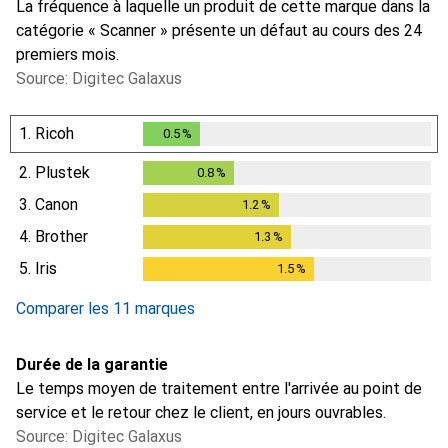
La fréquence à laquelle un produit de cette marque dans la
catégorie « Scanner » présente un défaut au cours des 24
premiers mois.
Source: Digitec Galaxus
1.
Ricoh
0.5
%
0.5
%
2.
Plustek
0.8
%
0.8
%
3.
Canon
1.2
%
1.2
%
4.
Brother
1.3
%
1.3
%
5.
Iris
1.5
%
1.5
%
Comparer les 11 marques
Durée de la garantie
Le temps moyen de traitement entre l'arrivée au point de
service et le retour chez le client, en jours ouvrables.
Source: Digitec Galaxus