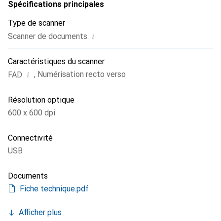
papier ordinaire, les cartes de visite et les cartes postales.
Spécifications principales
Le ScanSnap iX100 est équipé d'une batterie lithium-ion,
Type de scanner
permettant une utilisation sans fil, et respecte les normes
i
Scanner de documents
ENERGY STAR en matière d'efficacité énergétique.
Caractéristiques du scanner
i
,
Numérisation recto verso
FAD
Résolution optique
600 x 600 dpi
Connectivité
USB
Documents
Fiche technique.pdf
Afficher plus