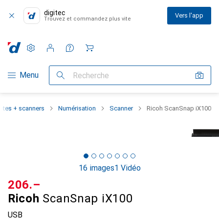
digitec
Vers l'app
Trouvez et commandez plus vite
Paramètres
Compte client
Listes de comparaison
Listes d'envies
Panier
Navigation par catégorie
Menu
Recherche
ntes + scanners
Numérisation
Scanner
Ricoh ScanSnap iX100
16 images
1 Vidéo
CHF
206.–
Ricoh
ScanSnap iX100
USB