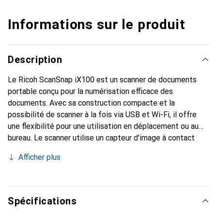
Informations sur le produit
Description
Le Ricoh ScanSnap iX100 est un scanner de documents
portable conçu pour la numérisation efficace des
documents. Avec sa construction compacte et la
possibilité de scanner à la fois via USB et Wi-Fi, il offre
une flexibilité pour une utilisation en déplacement ou au
bureau. Le scanner utilise un capteur d'image à contact
(CIS) et atteint une résolution optique allant jusqu'à 600
Afficher plus
dpi, garantissant une capture précise des textes et des
images. Sa vitesse de numérisation de 5 secondes par
page permet un traitement rapide des documents, tandis
que l'alimentation manuelle des documents prend en
Spécifications
charge une variété de types de documents, y compris le