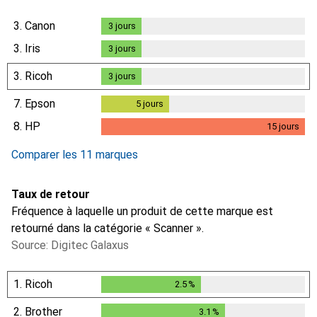
3.
Canon
3
jours
3
jours
3.
Iris
3
jours
3
jours
3.
Ricoh
3
jours
3
jours
7.
Epson
5
jours
5
jours
8.
HP
15
jours
15
jours
Comparer les 11 marques
Taux de retour
Fréquence à laquelle un produit de cette marque est
retourné dans la catégorie « Scanner ».
Source: Digitec Galaxus
1.
Ricoh
2.5
%
2.5
%
2.
Brother
3.1
%
3.1
%