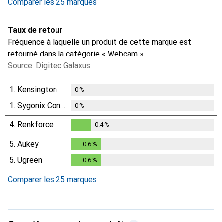
Comparer les 25 marques
Taux de retour
Fréquence à laquelle un produit de cette marque est
retourné dans la catégorie « Webcam ».
Source: Digitec Galaxus
1.
Kensington
0
%
1.
Sygonix Connect
0
%
4.
Renkforce
0.4
%
0.4
%
5.
Aukey
0.6
%
0.6
%
5.
Ugreen
0.6
%
0.6
%
Comparer les 25 marques