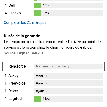
0.1
%
4.
Dell
0.2
%
0.2
%
4.
Lenovo
0.2
%
0.2
%
Comparer les 25 marques
Durée de la garantie
Le temps moyen de traitement entre l'arrivée au point de
service et le retour chez le client, en jours ouvrables.
Source: Digitec Galaxus
i
Renkforce
Données insuffisantes
1.
Aukey
i
0
jour
1.
FreeVoice
i
0
jour
1.
Razer
i
0
jour
4.
Logitech
1
jour
1
jour