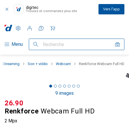
digitec
Vers l'app
Trouvez et commandez plus vite
Paramètres
Compte client
Listes de comparaison
Listes d'envies
Panier
Navigation par catégorie
Menu
Recherche
Streaming
Son + vidéo
Webcam
Renkforce Webcam Full HD
9 images
CHF
26.90
Renkforce
Webcam Full HD
2 Mpx