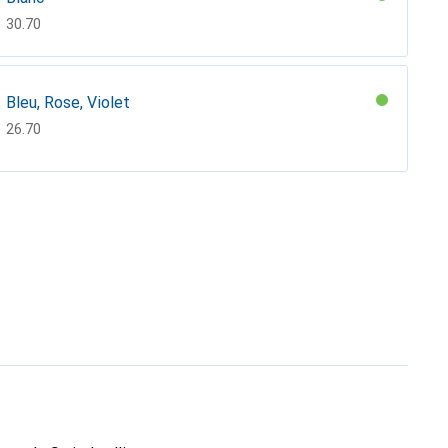
CHF
30.70
Bleu, Rose, Violet
CHF
26.70