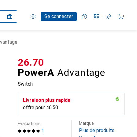
Paramètres
Compte client
Listes de comparaison
Listes d'envies
Panier
Se connecter
vantage
CHF
26.70
PowerA
Advantage
Switch
Livraison plus rapide
offre pour
CHF
46.50
Marque
Évaluations
Plus de produits
1