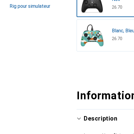
Rig pour simulateur
CHF
26.70
Blanc, Bleu
CHF
26.70
Afficher plus
Information
Description