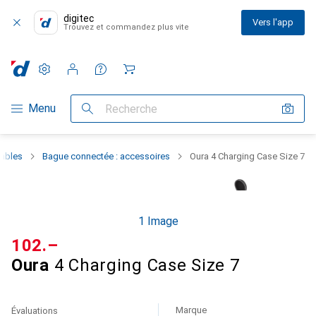
digitec
Vers l'app
Trouvez et commandez plus vite
Paramètres
Compte client
Listes de comparaison
Listes d'envies
Panier
Navigation par catégorie
Menu
Recherche
ables
Bague connectée : accessoires
Oura 4 Charging Case Size 7
1 Image
CHF
102.–
Oura
4 Charging Case Size 7
Marque
Évaluations