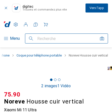
digitec
Vers l'app
Trouvez et commandez plus vite
Paramètres
Compte client
Listes de comparaison
Listes d'envies
Panier
Navigation par catégorie
Menu
Recherche
rtphone
Coque pour téléphone portable
Noreve Housse cuir vertical
2 images
1 Vidéo
CHF
75.90
Noreve
Housse cuir vertical
Xiaomi Mi 11 Ultra