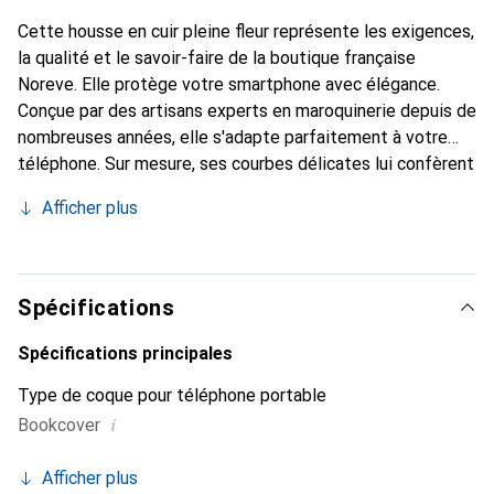
Cette housse en cuir pleine fleur représente les exigences,
la qualité et le savoir-faire de la boutique française
Noreve. Elle protège votre smartphone avec élégance.
Conçue par des artisans experts en maroquinerie depuis de
nombreuses années, elle s'adapte parfaitement à votre
téléphone. Sur mesure, ses courbes délicates lui confèrent
une véritable seconde peau. Elle devient l'accessoire chic
Afficher plus
et indispensable pour votre smartphone. Reconnu
internationalement pour ses produits de haute qualité, la
marque Noreve est un choix sûr pour une clientèle
exigeante.
Spécifications
Spécifications principales
Type de coque pour téléphone portable
i
Bookcover
Afficher plus