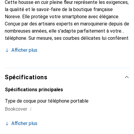
Cette housse en cuir pleine fleur représente les exigences,
la qualité et le savoir-faire de la boutique française
Noreve. Elle protège votre smartphone avec élégance.
Conçue par des artisans experts en maroquinerie depuis de
nombreuses années, elle s'adapte parfaitement à votre
téléphone. Sur mesure, ses courbes délicates lui confèrent
une véritable seconde peau. Elle devient l'accessoire chic
Afficher plus
et indispensable de votre smartphone. Reconnaître
internationalement pour ses produits de haute qualité, la
marque Noreve est un choix sûr pour une clientèle
exigeante.
Spécifications
Spécifications principales
Type de coque pour téléphone portable
i
Bookcover
Afficher plus