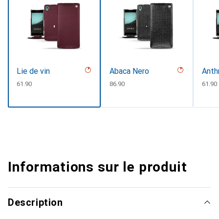
Lie de vin
Abaca Nero
Anth
CHF
61.90
CHF
86.90
CHF
61.90
Informations sur le produit
Description