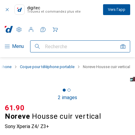
digitec
Vers l'app
Trouvez et commandez plus vite
Paramètres
Compte client
Listes de comparaison
Listes d'envies
Panier
Navigation par catégorie
Menu
Recherche
rtphone
Coque pour téléphone portable
Noreve Housse cuir vertical
2 images
CHF
61.90
Noreve
Housse cuir vertical
Sony Xperia Z4/ Z3+