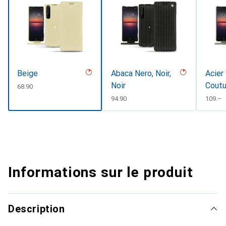
Beige
Abaca Nero, Noir,
Acier 
Noir
Coutu
CHF
68.90
CHF
94.90
CHF
109.–
Informations sur le produit
Description