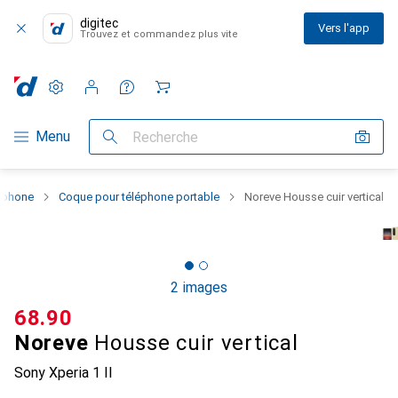
digitec
Vers l'app
Trouvez et commandez plus vite
Paramètres
Compte client
Listes de comparaison
Listes d'envies
Panier
Navigation par catégorie
Menu
Recherche
rtphone
Coque pour téléphone portable
Noreve Housse cuir vertical
2 images
CHF
68.90
Noreve
Housse cuir vertical
Sony Xperia 1 II