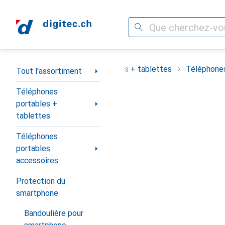
Recherche
Navigation par catégorie
assortiment
Téléphones portables + tablettes
Téléphones
Tout l'assortiment
Téléphones
portables +
tablettes
Téléphones
portables :
accessoires
Protection du
smartphone
Bandoulière pour