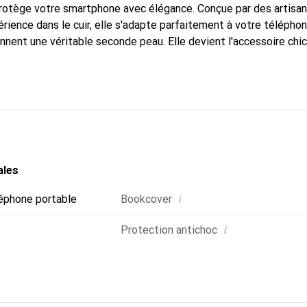
 protège votre smartphone avec élégance. Conçue par des artisa
rience dans le cuir, elle s'adapte parfaitement à votre téléphon
onnent une véritable seconde peau. Elle devient l'accessoire chi
 La marque Noreve est reconnue internationalement pour ses pr
choix fiable pour une clientèle exigeante.
ales
i
éphone portable
Bookcover
i
Protection antichoc