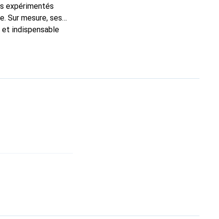
ns expérimentés
e. Sur mesure, ses
c et indispensable
oduits de haute