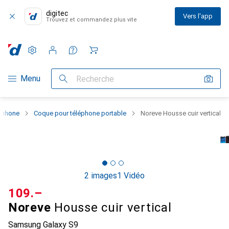
digitec
Vers l'app
Trouvez et commandez plus vite
Paramètres
Compte client
Listes de comparaison
Listes d'envies
Panier
Navigation par catégorie
Menu
Recherche
rtphone
Coque pour téléphone portable
Noreve Housse cuir vertical
2 images
1 Vidéo
CHF
109.–
Noreve
Housse cuir vertical
Samsung Galaxy S9