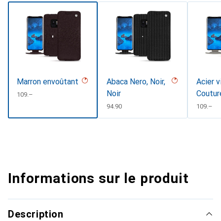
Marron envoûtant
Abaca Nero, Noir,
Acier v
Noir
Coutur
CHF
109.–
CHF
94.90
CHF
109.–
Informations sur le produit
Description