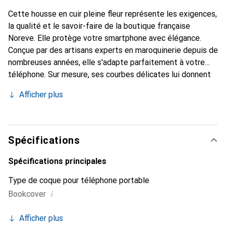
Cette housse en cuir pleine fleur représente les exigences,
la qualité et le savoir-faire de la boutique française
Noreve. Elle protège votre smartphone avec élégance.
Conçue par des artisans experts en maroquinerie depuis de
nombreuses années, elle s'adapte parfaitement à votre
téléphone. Sur mesure, ses courbes délicates lui donnent
une véritable seconde peau. Elle devient l'accessoire chic
Afficher plus
et indispensable de votre smartphone. Reconnaissable à
l'international pour ses produits de haute qualité, la
marque Noreve est un choix sûr pour une clientèle
exigeante.
Spécifications
Spécifications principales
Type de coque pour téléphone portable
i
Bookcover
Afficher plus